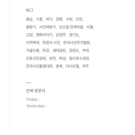
태그
충남
시흥
바다
양평
수원
인천
꽃향기
사진애호가
남산골 한옥마을
서울
고양
영화이야기
남양주
경기도
지역축제
한장의 사진
한국사진작가협회
가을단풍
한강
생태공원
강원도
부천
오동근린공원
춘천
화성
일산호수공원
전국사진촬영대회
충북
미녀모델
파주
전체 방문자
Today :
Yesterday :