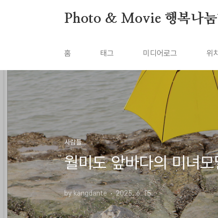
본문 바로가기
Photo & Movie 행복나
홈
태그
미디어로그
위
사람들
월미도 앞바다의 미녀모
by kangdante
2025. 6. 15.