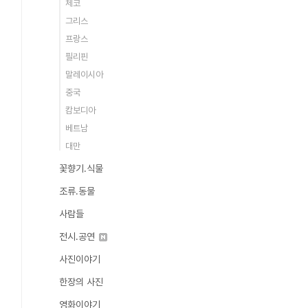
체코
그리스
프랑스
필리핀
말레이시아
중국
캄보디아
베트남
대만
꽃향기.식물
조류.동물
사람들
전시.공연
사진이야기
한장의 사진
영화이야기