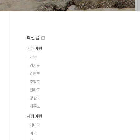
최신 글
국내여행
서울
경기도
강원도
충청도
전라도
경상도
제주도
해외여행
캐나다
미국