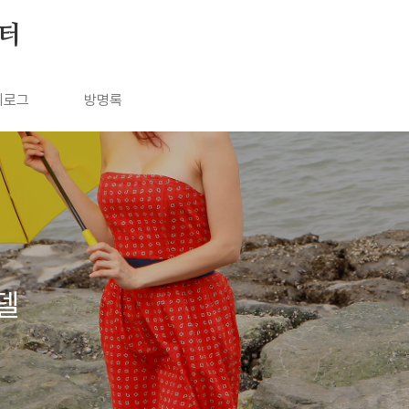
눔터
치로그
방명록
델