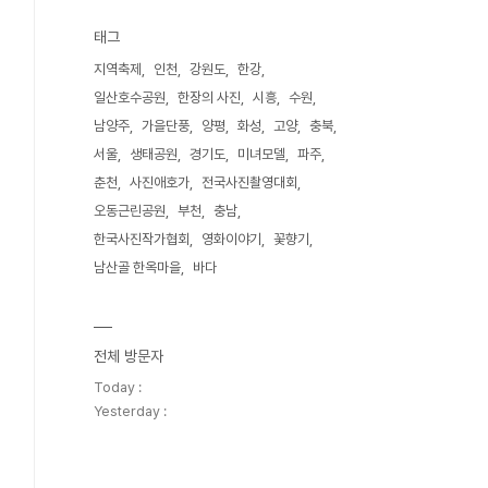
태그
지역축제
인천
강원도
한강
일산호수공원
한장의 사진
시흥
수원
남양주
가을단풍
양평
화성
고양
충북
서울
생태공원
경기도
미녀모델
파주
춘천
사진애호가
전국사진촬영대회
오동근린공원
부천
충남
한국사진작가협회
영화이야기
꽃향기
남산골 한옥마을
바다
전체 방문자
Today :
Yesterday :