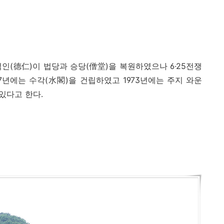
덕인
(
德仁
)
이 법당과 승당
(
僧堂
)
을 복원하였으나
6·25
전쟁
7
년에는 수각
(
水閣
)
을 건립하였고
1973
년에는 주지 와운
 있다고 한다
.