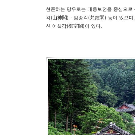
현존하는 당우로는 대웅보전을 중심으로
각
(
山神閣
)
ㆍ
범종각
(
梵鍾閣
)
등이 있으며
신 어실각
(
御室閣
)
이 있다
.