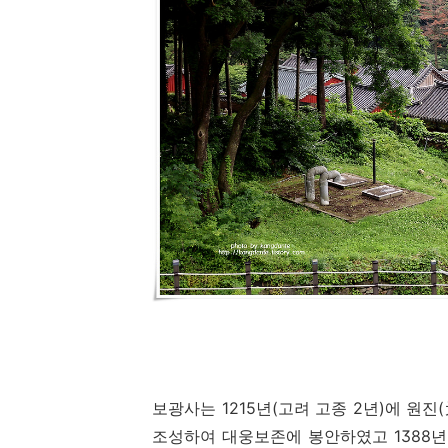
보광사는
1215
년
(
고려 고종
2
년
)
에 원진
(
조성하여 대웅보존에 봉안하였고
1388
년