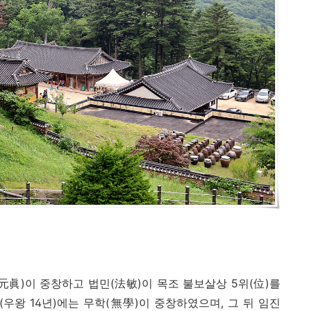
元眞
)
이 중창하고 법민
(
法敏
)
이 목조 불보살상
5
위
(
位
)
를
(
우왕
14
년
)
에는 무학
(
無學
)
이 중창하였으며
,
그 뒤 임진