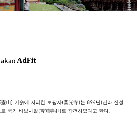
高靈山
)
기슭에 자리한 보광사
(
普光寺
)
는
894
년
(
신라 진성
으로 국가 비보사찰
(
裨補寺刹
)
로 창건하였다고 한다
.