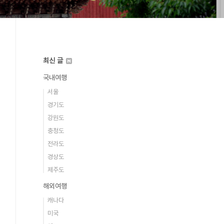
최신 글
국내여행
서울
경기도
강원도
충청도
전라도
경상도
제주도
해외여행
캐나다
미국