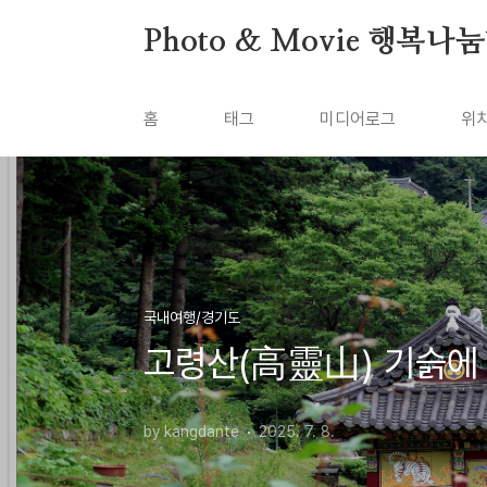
본문 바로가기
Photo & Movie 행복나
홈
태그
미디어로그
위
국내여행/경기도
고령산(高靈山) 기슭에
by kangdante
2025. 7. 8.