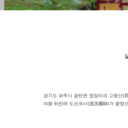
경기도 파주시 광탄면 영장리의 고령산
(
여왕
8
년
)
에 도선국사
(
道詵國師
)
가 왕명