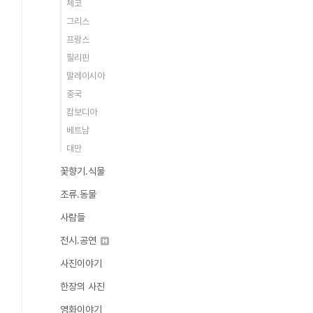
체코
그리스
프랑스
필리핀
말레이시아
중국
캄보디아
베트남
대만
꽃향기.식물
조류.동물
사람들
전시.공연
사진이야기
한장의 사진
영화이야기