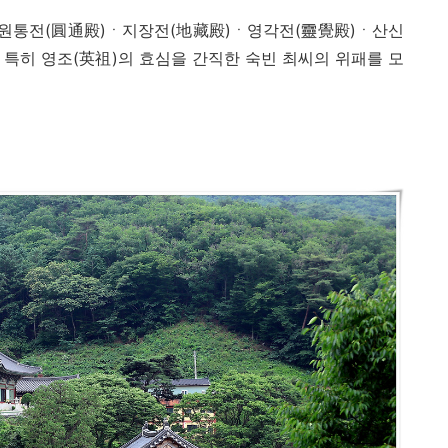
 원통전
(
圓通殿
)
ㆍ
지장전
(
地藏殿
)
ㆍ
영각전
(
靈覺殿
)
ㆍ
산신
,
특히 영조
(
英祖
)
의 효심을 간직한 숙빈 최씨의 위패를 모