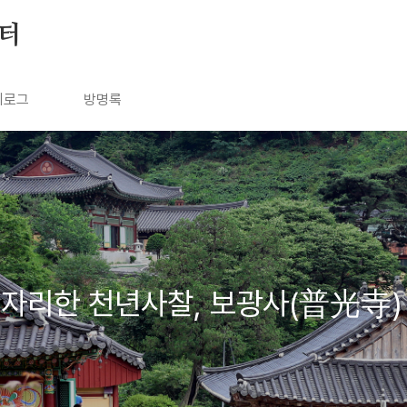
눔터
치로그
방명록
 자리한 천년사찰, 보광사(普光寺)