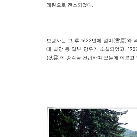
왜란으로 전소되었다
.
보광사는 그 후
1622
년에 설미
(
雪眉
)
와 
때 별당 등 일부 당우가 소실되었고
. 195
(
臥雲
)
이 종각을 건립하여 오늘에 이르고