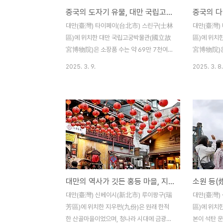
중국의 도자기 유물, 대만 국립고궁박물관
立故宮博物院) 등으로 가는 길목의 거리풍
공 경험을 
경을 달리는 택시의 차창너머로 담아 보았
그릇을 만들었
대만(臺灣) 타이페이(台北市) 스린구(士林
대만(臺灣)
다. ‘타이베이 101전망대’는 대만을 대표하는
그릇의 종류
區)에 위치한 대만 국립고궁박물관(國立故
區)에 위치
랜드마크이기도 하기 때문에 시내..
다. 진(秦)
宮博物院)은 소장품 수는 약 69만 7천여
宮博物院)은
개에 이르는 세계 4대 박물관 중 하나로 손꼽
꼽히고 있는
2025. 3. 9.
2025. 3. 8.
히는 역사박물관이라고 한다. 국립고궁박물
궁박물관의 
관 1층에는 고대 중국의 도자기ㆍ금속 공예
고 하며, 중
품 등이 전시되어 있고, 2층에는 회화ㆍ서예
하여 대만으
작품 등이 전시되어 있으며, 3층에는 특별전
문화재가 거
시 및 현대미술 등을 전시하고 있다. 중국 북
다. 국립고
부 백자는 허베이성 취양현의 정요(定窯)이
비롯하여 도
며, 부드럽고 따뜻한 상아색 유약은 차와 와
회화 등 워
인 잔은 물론이고 그릇ㆍ접시 등 일상용품을
는 3개월에
만드는데 사용된다. 도자기의 모양과 패턴은
교환하고 있
대만의 역사가 깃든 홍등 마을, 지우펀(九份)
꽃이나 과일과 같은 이미지를 통해 자연과 생
내전 와중에
명에 대한 관심에서 영감을얻었으며 패턴은
궁박물관에 
대만(臺灣) 신베이시(新北市) 루이팡구(瑞
대만(臺灣)
날타로운 조각이이나 성형을 통해 얕은 부조
한 29만점
芳區)에 위치한 지우펀(九份)은 원래 한적
區)에 위치한
로 표현된다고 한다. 법랑도자..
로 가져왔다
한 산골마을이었으며, 청나라 시대에 금광으
본이 석탄 