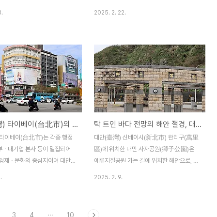
원..
산업이 저물어 감에 따라 마을도
40m 규모이며 대만에서 가장 큰 폭포라고
3.
2025. 2. 22.
 한다. 그 후 시간이 흘러 매년
한다. 핑시구(平溪區) 지역은 사면이 산에
‘핑시 천등 축제’가 열리는 데
둘러싸인 지형을 이루고 있으며, 스펀지역에
버리 채널에서 세계 최고의 축제
는 탄광마을이 많았으나 1980년대 이후 쇠
꼽으며 널리 알려지면서 천등을 띄
퇴하였으며, 폭포로 가는 길에 만나는 철로가
로 유명해졌다고 한다. 본래 천
당시의 모습을 주는 것 같다. 스펀폭포가 흐
 마을에 도적이 들었을 때 피신하
르고 있는 곳으로 가기 위해서는 관폭적교
 떠난 후 마을로 돌아오라는 소식
(觀瀑吊橋) 다리를 건너야 하며, 다리 개방
위해 만들어졌다고 하며, 정월대보
시간이 09:00~16:30까지로 제한되어 있고
식에 천등에 소원을 담아 날리게
출렁다리라고는 하나 심하게 흔들리는 것 같
대만(臺灣) 타이베이(台北市)의 시먼딩(西門町) 주변 풍경
탁 트인 바다 전망의 해안 절경, 대만 사자공원(獅子公園)
다. 천등마을에서는 1m가 넘는
지는 않다. 폭포 입구에는 말과 코끼리 등 다
에 소원을 적어 하늘에 띄우며 소
양한 동물 조형물과 황금 불상이 자리하고 있
 타이베이(台北市)는 각종 행정
대만(臺灣) 신베이시(新北市) 완리구(萬里
라는 재미도 있지만, 돼지소시지
으며, 황금 불상은 이곳에 거주하였던 광부들
ㆍ대기업 본사 등이 밀집되어
區)에 위치한 대만 사자공원(獅子公園)은
밥 등 먹거리..
의 안전과 복을 기원하..
경제ㆍ문화의 중심지이며 대만의
예류지질공원 가는 길에 위치한 해안으로, 탁
다. 대만여행 중 머물렀던 호텔
트인 바다 전망과 함께 거친 파도가 바위에
.
2025. 2. 9.
까운 완화구(萬華區) 시먼딩(西
부서지며 멋진 해안풍경을 연출하는 공원이
출발하여 기념품을 구입하기 위해
다. 사자공원이라는 공원이름은 있지만 일반
 꾸이린점(桂林店)까지 산책을
적인 공원이라기보다는 해안 쉼터와 같은 곳
3
4
···
10