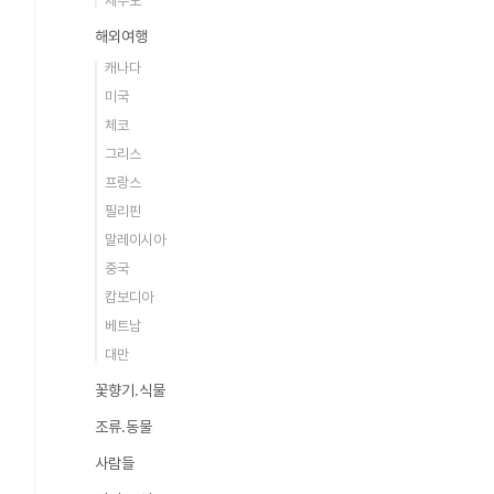
제주도
해외여행
캐나다
미국
체코
그리스
프랑스
필리핀
말레이시아
중국
캄보디아
베트남
대만
꽃향기.식물
조류.동물
사람들