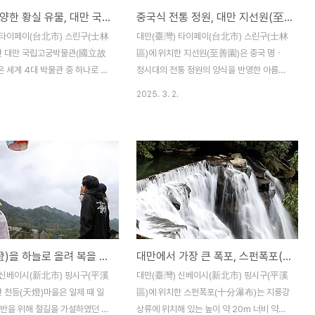
중국의 다양한 황실 유물, 대만 국립고궁박물관(1)
중국식 전통 정원, 대만 지선원(至善園)
바탕으로 세발술잔 등 여러 청동
텐(khotan)에서 아름다운 옥 원자재가 중부
으며, 뒤를 이은 상(商)나라 때
평원으로 대량 수입하였다. 이 시기에 주관적
 타이페이(台北市) 스린구(士林
대만(臺灣) 타이페이(台北市) 스린구(士林
와 무늬가 다양해졌다고 한
요소와 객관적 요소의 완벽한 조합으로 옥기
한 대만 국립고궁박물관(國立故
區)에 위치한 지선원(至善園)은 중국 명ㆍ
나라의 그릇들은 삼진(三晉)..
생산이 전례 없는 번영을 이루..
 세계 4대 박물관 중 하나로 손
청시대의 전통 정원의 양식을 반영한 아름다
 역사박물관이라고 한다. 국립고
운 조경과 건축물이 조화롭게 어우러져 있는
2025. 3. 2.
소장품 수는 약 69만 7천여 개라
공원이다. 지선원(至善園) 내에는 벽교서수
국 국민당이 국공 내전에서 패배
사(碧橋西水榭)을 비롯하여 송풍각(松風
로 이동할 때에 대륙에서 가져온
閣)ㆍ난정(蘭亭) 등의 건물과 용지(龍池)ㆍ
의 대부분을 차지하고 있다고 한
유상곡수(流觴曲水)ㆍ세필지(洗筆池) 등
궁박물관에는 중국 황실 유물을
다양하고 아름다운 풍경이 자리하고 있어 주
자기ㆍ금속 공예품ㆍ옥 공예품ㆍ
변 풍경을 즐기며 여유롭게 산책할 수 있
낙 유물이 많기 때문에 박물관에서
다. 지선원의 정문(至善正門)은 1,500m 이
 1번씩 전시하는 소장품을 전부
상의 대만 전나무로 만들어졌으며, 모두 손으
다고 한다. 국민당 장제스는 국공
로 조각되었다고 한다. 지선원(至善園)은
소원 등(燈)을 하늘로 올려 복을 비는 대만 천등(天燈)마을
대만에서 가장 큰 폭포, 스펀폭포(十分瀑布)
 패주하면서도 베이징 자금성 고
대만 국립고궁박물관 바로 옆에 자리하고 있
있던 유물 중 가치가 높다고 판단
으며 관람료 또한 무료이기 때문에 박물관 전
 신베이시(新北市) 핑시구(平溪
대만(臺灣) 신베이시(新北市) 핑시구(平溪
과 전국 각지의 유물들을 타이완으
시를 관람하는 전ㆍ후 시간을 활용하여 휴식
 천등(天燈)마을은 일제 때 일
區)에 위치한 스펀폭포(十分瀑布)는 지룽강
고 한다. 국립고궁박물..
을 겸하여 즐길 수 있다. 지선원(至善園) 정
운반을 위해 철길을 가설하였던 곳
상류에 위치해 있는 높이 약 20m 너비 약