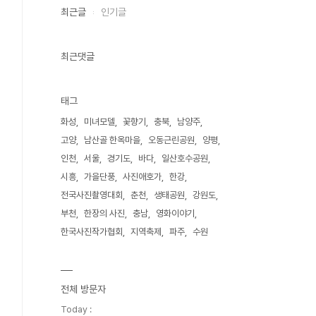
최근글
인기글
최근댓글
태그
화성
미녀모델
꽃향기
충북
남양주
고양
남산골 한옥마을
오동근린공원
양평
인천
서울
경기도
바다
일산호수공원
시흥
가을단풍
사진애호가
한강
전국사진촬영대회
춘천
생태공원
강원도
부천
한장의 사진
충남
영화이야기
한국사진작가협회
지역축제
파주
수원
전체 방문자
Today :