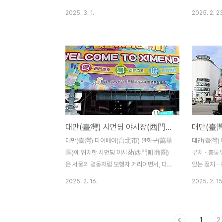
로 유명하였다가 광산업이 시들어가면서 마
으로, 탄광
2025. 3. 1.
2025. 2. 2
을도 쇠퇴하였다고 한다. 이후, 지우펀을 배
쇠퇴해졌다고
경으로 한 양조위(梁朝偉) 주연의 ‘비정성시
정월대보름엔 
(非情城市)’ 영화가 베네치아국제영화제 대
이를 디스커
상 황금사자상을 수상하면서 세계적으로 주
중 하나로 
목을 받으면서 많은 사람들의 발길이 이어지
우는 관광지
고, 지금은 대만에서 손꼽는 관광 명소로 거
등(天燈)은
듭나고 있다고 한다. 지우펀(九份)은 산비탈
거나 도적이
에 위치하고 있는 지형 특성상 대부분의 길이
을 전하기 
구불구불한 계단으로 이루어져 있으며, 이러
름 경축 의
대만(臺灣) 시먼딩 야시장(西門町商圈)의 화려한 야경
한 계단을 따라 대만 특유의 오래된 집들이
되었다고 한
어우러져 독특한 분위기를 연출하고 있다. 지
커다란 천등
대만(臺灣) 타이베이(台北市) 완화구(萬華
대만(臺灣)
우펀의 계단 골목마다에는 독특한 분위기의
원성취를 바
區)에 위치한 시먼딩 야시장(西門町商圈)
부처ㆍ총통부
아기자기한 기념품판매 상점과 음식점이 즐
ㆍ닭날개볶음
은 서울의 명동처럼 보행자 거리이면서, 다양
있는 정치ㆍ
비..
한 먹거리와 쇼핑을 즐길 수 있는 화려한 번
최대 도시이
2025. 2. 16.
2025. 2. 15
화가라 할 수 있다. 시먼딩 야시장에 밤이 오
숙소에서 가
면 화려한 야경과 함께 구름 같이 인파가 몰
門町)에서 
려들어 더욱 활기를 띄는 젊음의 거리라 할
들린 까르푸
1
2