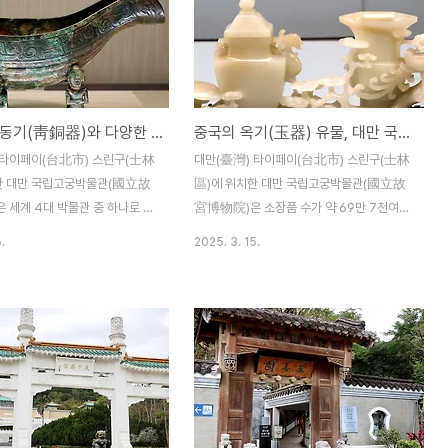
중국의 청동기(靑銅器)와 다양한 유물, 대만 국립고궁박물관
중국의 옥기(玉器) 유물, 대만 국립고궁박물관
 타이페이(台北市) 스린구(士林
대만(臺灣) 타이페이(台北市) 스린구(士林
한 대만 국립고궁박물관(國立故
區)에 위치한 대만 국립고궁박물관(國立故
 세계 4대 박물관 중 하나로 손
宮博物院)은 소장품 수가 약 69만 7천여
 역사박물관이다. 국립고궁박물
개에 이르는 세계 4대 박물관 중 하나로 손꼽
.
2025. 3. 15.
 황실 유물을 비롯하여 청동기
히고 있다고 한다. 국립고궁박물관에는 중국
옥기(玉器)ㆍ도자기ㆍ금속 공예
황실 유물을 비롯하여 옥기(玉器)ㆍ도자기
약 69만 7천여 개에 이르는 다
ㆍ금속 공예품ㆍ회화 등의 다양한 유물이 있
이 전시되어 있다. 중국의 청동
으며, 중국 국민당이 국공 내전에서 패배하여
 2천년 무렵 하(夏)나라 때부
대만으로 이동할 때에 대륙에서 가져온 문화
다고 하며, 최초의 청동 그릇은
재가 거의 대부분을 차지하고 있다고 한
고기 삶는 세발솥이었다고 한
다. 중국 옥기(玉器)는 청나라 때 발전하였
나라는 이 지역에 오랜 기간 계속
으며 건륭제는 옥(玉)을 사랑하여 1760년에
 신석기시대 룽산문화의 구리가
동투르키스탄의 위구르 지역을 정복한 후 호