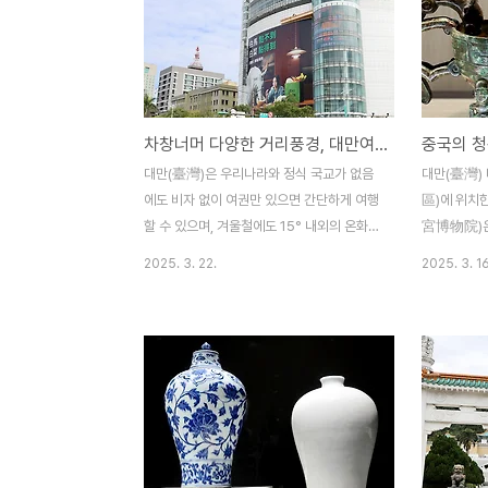
차창너머 다양한 거리풍경, 대만여행
대만(臺灣)은 우리나라와 정식 국교가 없음
대만(臺灣)
에도 비자 없이 여권만 있으면 간단하게 여행
區)에 위치
할 수 있으며, 겨울철에도 15° 내외의 온화한
宮博物院)은
날씨 때문에 최근 몇 년 동안 한국인 관광객
꼽히고 있는
2025. 3. 22.
2025. 3. 16
의 겨울철 여행이 급증하고 있다고 하며, 대
관에는 중국
부분의 관광지ㆍ식당ㆍ백화점 등에도 한국어
(靑銅器)ㆍ
안내가 갖춰지고 있다. 대만여행을 마무리 하
품ㆍ회화 등 
면서 여행기간 중에 찾았던 ‘타이베이 101전
양한 유물들
망대’를 비롯하여 신베이시 완리구에 위치한
그릇은 기원전
예류지질공원(野柳地質公園), 신베이시 핑
터 시작되었
시구에 위치한 스펀폭포(十分瀑布), 신베이
세발술잔과 
시 루이팡구에 위치한 지우펀(九份), 타이페
다. 하(夏)
이 스린구에 위치한 대만 국립고궁박물관(國
되고 있었던