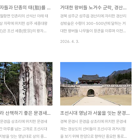
세종의 왕자들과 단종의 태(胎)를 봉안한 곳, 성주 세종대왕자 태실(胎室)
거대한 왕버들 노거수 군락, 경산리 성밖숲
m 구간과 함께 복원되었다고 한다.
역을 대표하는 서원으로 조선 후기 사림활동
은 연중무휴 상시 개방하고 무
의 중심지 역할을 하였으며, 원래의 청천서당
 월항면 인촌리의 선석산 아래 태
경북 성주군 성주읍 경산리에 자리한 경산리
함께 무료로 이용할 수 있으며,
인 성명학교(星明學校)은 인근에 자리하고
정상 자락에 위치한 성주 세종대왕
성밖숲은 수령이 300~500년에 달하는 거
로를 따라 읍내 전경을 감상할..
있으며, 현재의 서원은 1992년에는 대가..
室)은 조선 세종(世宗)의 왕자들
대한 왕버들 나무들이 장관을 이루며 이천변
(端宗)의 태(胎)를 봉안한 곳으
둔치에 조성된 조선시대의 마을 숲이다 경산
2026. 4. 3.
실의 독특한 태실 문화를 보여주
리 성밖숲은 약 59그루의 거대한 왕버들이
유적지이다. 세종대왕자 태실(胎
군락을 이루고 있으며, 조선시대 하천 범람을
종의 18개 왕자와 단종의 태실을
막고 마을의 액운을 물리치기 위해 조성된 비
19기(앞줄 11기는 후궁의 왕자
보림(裨補林)으로서의 가치가 높다고 하며,
 7기는 소헌왕후 적자와 단종)가
현재 국가천연기념물 제403호로 지정되어
, 세종의 아들 중 문종(文宗)을
보호받고 있다. 왕버들 나무의 조성 배경은
 대군(大君)과 군(君)의 태실이
조선 중기에 성주읍성 서문 밖 마을의 아이들
내 유일의 집단 태실이다. 태실
이 이유 없이 죽는 등 흉사가 이어지자, 지관
대부분 1438년~1442년(세종
(地官)의 조언에 따라 마을의 기운을 다스리
초곡천 따라 산책하기 좋은 문경새재 옛길
조선시대 영남과 서울을 잇는 문경새재 제1관문, 주흘관(主屹關)
년) 사이에 조성된 것으로 추정된
기 위해 밤나무 숲을 조성한 것이 시작이라고
세조가 왕위에 오른 후 자신을 반
하며, 경산지(京山誌)와 성산지(星山誌) 등
 문경읍 상초리에 위치한 문경새
경북 문경시 문경읍 상초리에 위치한 문경새
제(안평대군ㆍ금성대군ㆍ광평대군
에 성밖숲의 유래와 역사가 기록되어 있다고
간 마루를 넘는 고개로 조선시대
재는 경상도의 선비들이 조선시대 과거시험
..
한다. 초기에는 밤나무..
지방을 잇는 영남대로 상의 중심
을 보기 위해 한양으로 향하던 중요한 통로였