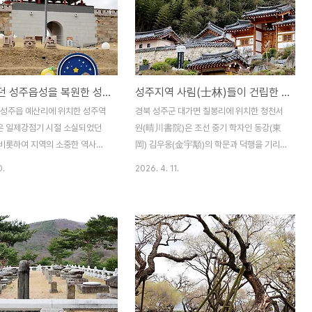
소실되었던 성주읍성을 복원한 성주 역사테마공원
성주지역 사림(士林)들이 건립한 서원, 성주 청천서원(晴川書院)
 성주읍 예산리에 위치한 성주역
경북 성주군 대가면 칠봉리에 위치한 청천서
 일제강점기 시절 소실되었던
원(晴川書院)은 조선 중기 학자인 동강(東
비롯하여 지역의 소중한 역사적
岡) 김우옹(金宇顒)의 학문과 덕행을 기리
원하고 재현한 역사테마 공간이
고 제향하기 위해 1729년(영조 5년)에 사림
0.
2026. 4. 11.
마공원에는 조선시대 축조되었다
(士林)들이 건립한 서원이다. 청천서원은
성곽과 북문인 성지문(星地門)을
1868년에 대원군의 서원철폐령으로 훼철되
, 쌍도정(雙島亭)ㆍ충헌각(忠
었으나 김우옹의 후손 김호림(金頀林)이 종
공원, 그리고 조선 전기 4대 사
택의 사랑채를 고쳐 청천서당으로 중건되었
주ㆍ전주ㆍ성주) 중 하나인 성주
으며, 이후 1910년(순종 4년)에 김호림의 아
. 성주읍성은 일제강점기를 거치
들 김창숙(金昌淑)이 교육 구국운동으로 서
훼손되어 흔적만 남아 있었으나,
당을 수리하여 성명학교(星明學校)라 부르
터 시작된 성주역사테마공원 조성
고 후진 양성을 위한 교사로 활용하였다 청천
 철저한 고증을 거쳐 2020년에
서원은 회연사원(檜淵書院)과 함께 성주지