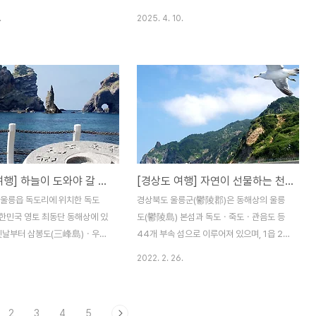
경제ㆍ문화 등 문물의 교류지이
다고 하며, 제1관문 주흘관(主屹關)ㆍ제2관
.
2025. 4. 10.
의 요충지였다고 한다. 문경새재
문 조곡관(鳥谷關)ㆍ제3관문 조령관(鳥嶺
 고갯길의 대명사로 불리며 험준
關) 등이 있다. 문경새재는 험준한 고개이기
때문에 ‘나는 새도 쉬어간다’라
때문에 ‘나는 새도 쉬어간다’라는 뜻에서 이
이름이 새재(鳥嶺)가 되었다고도
름이 새재(鳥嶺)가 되었다고도 하고, ‘새로
 난 고개’라는 뜻으로 ‘새재’로 불
난 고개’라는 뜻으로 ‘새재’로 불렸다고도 전
해진다. 조선 태종 때 영남대로
해진다. 주흘관(主屹關)은 조선시대 영남과
서 문경새재 고갯길이 열렸으며,
서울을 잇는 가장 중요한 교통로였던 문경새
 제2관문 조곡관(鳥谷關)을 설치
재의 제1관문이었으며, 홍예문 위에 문루를
08년에는 제1관문 주흘관(主屹
세운 이 문은 3개의 관문 가운데 가장 웅장하
[경상도 여행] 하늘이 도와야 갈 수 있는 섬, 독도(獨島)
[경상도 여행] 자연이 선물하는 천혜의 비경, 울릉도(鬱陵島)
관문 조령관(鳥嶺關)을 설치하여
며 사적 제147호로 지정되어 있다. 주흘관은
로서의 역할을 담당하였다. 문경
문경새재 중의 첫 번째 관문(關門)으로 세 관
 울릉읍 독도리에 위치한 독도
경상북도 울릉군(鬱陵郡)은 동해상의 울릉
5.5㎢를 1981년에 도립공원으
문 중에서 옛 모습을 가장 많이 간직하고 있
대한민국 영토 최동단 동해상에 있
도(鬱陵島) 본섬과 독도ㆍ죽도ㆍ관음도 등
 1982년에는 문화재..
으며, 이 관문은 임..
 옛날부터 삼봉도(三峰島)ㆍ우산
44개 부속 섬으로 이루어져 있으며, 1읍 2면
ㆍ가지도(可支島)ㆍ요도 등으로
의 행정구역으로 편성되어 있다. 울릉도는 해
2022. 2. 26.
1881년(고종18년)부터 독도라
안선 길이 64.43 km의 화산암 지역으로 해
. 독도는 2개의 큰 섬인 동도
안투어ㆍ육로투어ㆍ자유여행 등 다양한 방법
도(西島), 그리고 주변의 89개
으로 자연이 선물한 천혜의 비경을 즐길 수
2
3
4
5