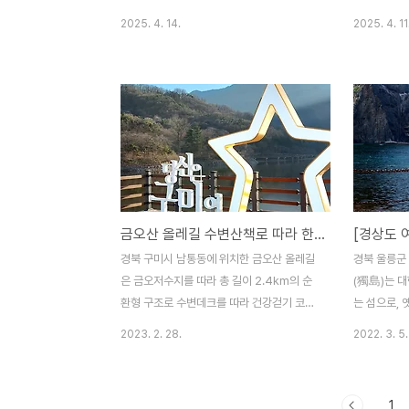
여 2000년 2월에 문경새재 제1관문 뒤 용사
으로 사회ㆍ
2025. 4. 14.
2025. 4. 11
골에 건립하였던 사극 세트장이다. 오픈세트
면서 국방상
장 최초 건립 당시에는 65,755㎡의 부지에
는 조선팔도
고려시대를 배경으로 하여 왕궁 2동, 기와집
한 고개이기 
42동, 초가 40동, 기타 13동으로 국내 최대
는 뜻에서 
규모의 사극 촬영장이었다고 한다. 사극 촬
하고, ‘새로
영장을 문경새재에 설치하게 된 것은 조령산
렸다고도 전
과 주흘산의 산세가 고려의 수도 개성의 송악
가 개척되면
산과 흡사할 뿐만 아니라 옛길이 잘 보존되어
1594년에
있어 사극 촬영장으로 매우 적합한 때문이었
하였고 17
금오산 올레길 수변산책로 따라 한 바퀴 산책
다고 한다. 현재의 문경새재 오픈세트장은 문
關)과 제3
경시의 제작지원으로 과거 고려시대를 배경
군사적 요새
경북 구미시 남통동에 위치한 금오산 올레길
경북 울릉군
으로 한 세트장을 허물고 새로운 조선시대 모
새재 주변 
은 금오저수지를 따라 총 길이 2.4km의 순
(獨島)는 
습으로 2008년 4월에..
로 지정하였고
환형 구조로 수변데크를 따라 건강걷기 코스
는 섬으로,
로 마련되어있다. 금오산 올레길에는 금오저
도(于山島)
2023. 2. 28.
2022. 3. 5.
수지를 따라 금오정을 비롯하여 배꼽마당ㆍ
불려왔으며 
생태습지ㆍ부잔교ㆍ유선장 등의 시설과 꽃길
부르게 되었다
ㆍ흙길ㆍ숲길 등이 마련되어 있는 수변산책
(東島)와 서
1