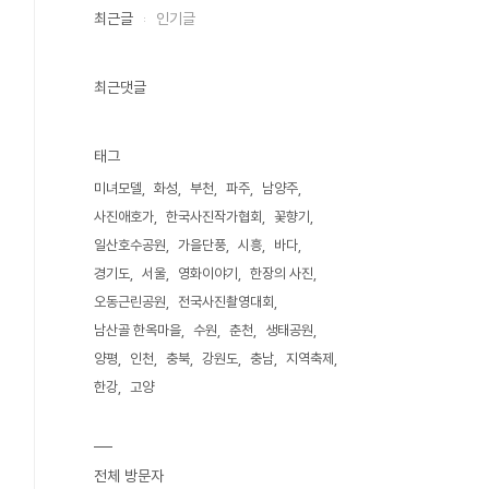
최근글
인기글
최근댓글
태그
미녀모델
화성
부천
파주
남양주
사진애호가
한국사진작가협회
꽃향기
일산호수공원
가을단풍
시흥
바다
경기도
서울
영화이야기
한장의 사진
오동근린공원
전국사진촬영대회
남산골 한옥마을
수원
춘천
생태공원
양평
인천
충북
강원도
충남
지역축제
한강
고양
전체 방문자