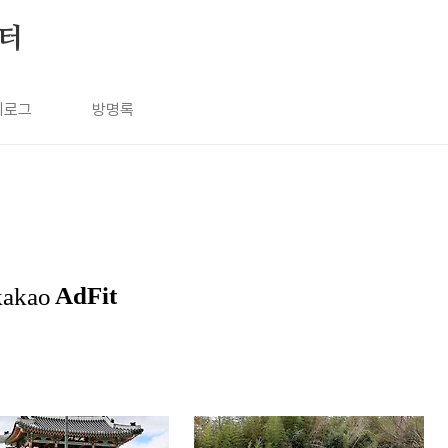
눔터
치로그
방명록