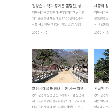
집성촌 고택과 정겨운 돌담길, 성주 한개마을
되어 1540년에 다시 지었으나 1592년 임
성곽 270
진왜란 당시 왜군에 의해 실록과 함께 완전히
역사테마공원
경북 성주군 월항면 대산리에 위치한 성주 한
경북 성주군
파괴ㆍ소실되었다. 조선 전기의 실록은 춘추
료 주차장과 
개마을은 조선 세종 때인 1450년에 진주목
봉(胎峰) 
관ㆍ충주ㆍ전주ㆍ성주에 분산 보..
성벽 위 산책
사를 지낸 이우(李友)가 처음 입향(入鄕)하
자 태실(胎
여 성산 이씨((星山 李氏) 후손들의 60여
과 손자 단종
2026. 4. 10.
2026. 4. 4.
채의 전통 고택이 대대로 살아온 전형적인 집
로, 조선 왕
성촌(集姓村)이다. 마을은 배산임수(背山
는 귀중한 
臨水)의 형국을 갖춘 입지이며, 뒤로는 영취
室)에는 세
산이 병풍처럼 둘러서 있고 앞으로는 백천이
포함하여 총 
흐르는 자연스러운 마을의 틀을 형성하여 예
들이고 뒷줄
로부터 길지로 평가받았고, 실제로도 수많은
군집해 있으며
인재를 배출한 곳으로 기록되어 있다. ‘한
제외한 모든
개’라는 마을 이름은 예전에 이곳에 큰 개울
모여 있는 국
또는 나루가 있어 붙여진 이름이라고 하며,
조성 시기는 
조선시대를 배경으로 한 사극 촬영장, 문경새재 오픈세트장
‘한’은 크다는 뜻이고 ‘개’는 개울이나 나루를
20년~24
의미하는 말로써 즉 ‘한개’는 ‘큰 개울’ 또는
다고 하며, 
경북 문경시 문경읍 상초리에 자리한 문경새
경북 문경시
‘큰 나루’를 의미하는 순 우리말에서 온 이름
대했던 형
재 오픈세트장은 한국방송공사가 고려시대를
재는 백두대
이다. 한개마을..
ㆍ화의군ㆍ영
배경으로 사극 대하드라마를 촬영하기 위하
영남과 기호