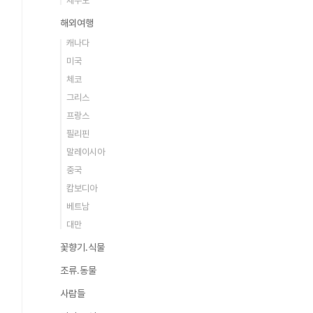
제주도
해외여행
캐나다
미국
체코
그리스
프랑스
필리핀
말레이시아
중국
캄보디아
베트남
대만
꽃향기.식물
조류.동물
사람들