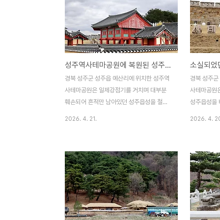
성주역사테마공원에 복원된 성주사고(星州史庫)
경북 성주군 성주읍 예산리에 위치한 성주역
경북 성주군
사테마공원은 일제강점기를 거치며 대부분
사테마공원은
훼손되어 흔적만 남아있던 성주읍성을 철저
성주읍성을 
한 고증을 거쳐 지역의 소중한 역사적 자산들
자산들을 복
2026. 4. 21.
2026. 4. 2
을 복원하고 재현한 역사테마공원이다. 성주
다. 역사테
사고(星州史庫)는 조선 전기 국가의 중요 기
가 파괴된 
록인 조선왕조실록 등을 보관하던 4대 사고
복원하였으며
(한양ㆍ충주ㆍ전주ㆍ성주) 중 하나이며, 성주
獻閣)ㆍ비석
역사테마공원에 복원한 것이다. 성주사고는
고(한양ㆍ충
1439년(세종 21년)에 실록 보관의 안전성
사고가 있다
을 높이기 위해 서울(춘추관)과 충주에 이어
며 대부분 
전주와 함께 성주에 외사고가 설치되었으며,
2017년부
1538년(중종 33년)에 화재로 한 차례 소실
사업을 통해