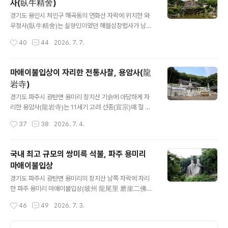
사(臥牛精舍)
두(佛頭) 상은 높이 8m의 거대한 불상으로, 전체가 청동
글 내용
및 황동 재질로 제작되었으며, 여기에 사용된 황동의 무게
경기도 용인시 처인구 해곡동의 연화산 자락에 위치한 와
만 약 30톤에 달하는 엄청난 규모라고 한다. 불두 아래쪽
우정사(臥牛精舍)는 실향민이었던 해월삼장법사가 남북
은 자연석을 촘촘히 쌓아 올린 석축으로 받쳐져 있어 마치
통일과 민족 화합의 염원을 담아 1970년에 창건한 대한불
작성시간
40
44
2026. 7. 7.
연못 위 돌단 위에 부처님이 장엄하게 솟아오른 듯한 시각
교 열반종의 총본산이라고 한다. 와우정사는 전통적인 우
적 효과를 주고 있다. 와우정사 경내에..
리나라 사찰과는 달리 아시아 각국의 다양한 불교문화가
공존하는 세계 불교 테마파크 같은 이국적인 분위기로 유
마애이불입상이 자리한 전통사찰, 용암사(龍
명하며 독특하고 다양한 불상들을 만날 수 있다. 와우정사
岩寺)
경내에는 절 입구에 세워진 높이 8m의 거대한 황금 불두
글 내용
(佛頭) 상을 비롯하여 통 향나무를 깎아 만든 세계 최대 와
경기도 파주시 광탄면 용미리 장지산 기슭에 아담하게 자
불(臥佛), 인도ㆍ미얀마ㆍ스리랑카ㆍ태국 등 세계 여러 나
리한 용암사(龍岩寺)는 11세기 고려 선종(宣宗)때 절 뒤
라에서 기증받거나 모셔온 3,000여 점의 불상이 경내에
언덕위에 있는 마애이불입상(磨崖二佛立像)을 완성한
작성시간
37
38
2026. 7. 4.
전시되어 있다. 황금 불두(佛頭) 전체는 청동 및 황동 재질
후 그 밑에 절을 창건하였다고 전해진다. 용암사는 전란으
로 제작되었으며, 여기에 사용된 황동의 무게만..
로 소실된 건물을 1936년에 옛 절터 위에 새롭게 중창하
였으나 1997년 화재로 대웅전이 다시 소실된 것을 1979
국내 최고 규모의 쌍미륵 석불, 파주 용미리
년에 대웅보전을 복원하고, 혜음사ㆍ대승사로 불리던 사명
마애이불입상
(寺名)을 지금의 용암사로 바꾸었다고하며, 전통사찰 제8
글 내용
7호로 지정되어 있다.. 대웅보전(大雄寶殿)은 용암사의
경기도 파주시 광탄면 용미리의 장지산 남쪽 자락에 자리
중심 전각으로 몇 차례의 소실과 중건을 거쳐 2004년에
한 파주 용미리 마애이불입상(坡州 龍尾里 磨崖二佛立
최종 복원 완성된 정면 3칸 규모의 남향 건물이며, 원래 명
像)은 산기슭에 있는 자연 암벽을 이용하여 몸통을 조각하
작성시간
46
49
2026. 7. 3.
칭은 대웅전이었으나 중창 과정에서 격을 높여 대웅보전으
고, 그 위에 목ㆍ얼굴ㆍ갓 등을 따로 만들어서 얹어 놓은 쌍
로 부르게 되었다고 한다. 대웅보전 내부..
미륵 석불입상이다. 쌍미륵 석불입상은 왼쪽에는 사각형