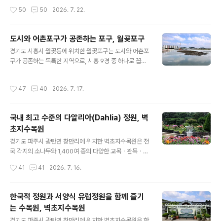
연인들이 연꽃을 즐기기 위해 주말나들이로 많이 찾는 곳
송 등 35여종의 3만여 그루의 수목과 드넓은 갈대밭과 야
작성시간
50
50
2026. 7. 22.
이기도 하다. 관곡지(官谷池)는 조선 초기 강희맹(姜希
생초, 그리고 갈대밭 산책로가 조성되어 있는 수변생태공
孟)선생이 중국 남경(南京)에 있는 전당지(錢塘池..
원이다. 배곧생명공원은 ‘생명-참여-문화’라는 슬로건을
세우고 인간만을 위한 공원이 아니라 다양한 동ㆍ식물이
도시와 어촌포구가 공존하는 포구, 월곶포구
함께 사는 생명공원으로 조성되었으며, 해수(海水)와 담수
글 내용
경기도 시흥시 월곶동에 위치한 월곶포구는 도시와 어촌포
(淡水)가 만나는 기수역(汽水域) 공원으로 다양한 동ㆍ식
구가 공존하는 독특한 지역으로, 시흥 9경 중 하나로 꼽히
물이 서식하고 있다고 한다. 배곧생명공원은 기존 생태계
는 아름답고 고즈넉한 포구이다. 월곶포구는 인천 소래포
를 보존하기 위해 공원 면적의 약 30%를 차지하는 갈대밭
구와 오이도 사이에 자리 잡고 있으며, 간조 시에는 갯벌이
과 습지를 훼손하지 않고 그대로 유지하고 있으며, 갈대습
작성시간
47
40
2026. 7. 17.
나타나는 독특한 풍경이 형성되고, 서해안의 특성인 조석
지원과 새봄마루 등에서 다양한 동식물과 기수역 생물들을
간만의 차가 커서 주로 만조 전후로 어선이 드나든다고 한
관찰할 수 있다. 배곧생명공원은 해수와 담수가 만나는..
다. 월곶포구는 서해안 특성상 조석간만의 차가 매우 크므
국내 최고 수준의 다알리아(Dahlia) 정원, 벽
로 만조 전후로 어선들이 활기차게 드나드는 모습과 함께,
초지수목원
간조 때에는 드넓게 펼쳐지는 갯벌 풍경과 갯벌에 모여드
글 내용
는 조류 등을 즐길 수 있다. 또한, 해 질 무렵에는 붉게 물드
경기도 파주시 광탄면 창만리에 위치한 벽초지수목원은 전
는 석양과 함께 황홀한 낙조를 즐길 수 있고, 해안로를 따라
국 각지의 소나무와 1,400여 종의 다양한 교목ㆍ관목ㆍ수
LED 조명 산책로가 조성되어 있어 야간 산책 코스로도 좋
생식물들이 사계절 내내 각기 다른 풍경을 자아내는 정원
작성시간
41
41
2026. 7. 16.
다고 한다. 월곶포구는 19..
이다. 벽초지수목원의 중앙에 위치한 ‘셀렘의 공간’ 꽃밭은
사계절 내내 세계 각국의 화려한 꽃들과 정교하게 가꾸어
진 나무들이 조화를 이루는 벽초지수목원의 대표적인 꽃정
한국적 정원과 서양식 유럽정원을 함께 즐기
원이라고 한다. 벽초지수목원의 '설렘의 공간'은 수목원에
는 수목원, 벽초지수목원
들어서면 제일 먼저 마주하는 이름 그대로 수목원 관람의
글 내용
첫 '설렘'을 보여주는 꽃밭으로, 이 공간은 크게 빛솔원ㆍ하
경기도 파주시 광탄면 창만리에 위치한 벽초지수목원은 한