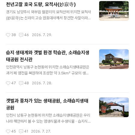
상할 수 있는 시..
골생태공원의 상징과도 같은 22m 높이의 목조 흔들전망
천년고찰 호국 도량, 묘적사(妙寂寺)
대, 그리고 염전 체험장과 소금창고 등이 있다. 갯벌생태학
글 내용
경기도 남양주시 와부읍 월문리의 묘적산에 위치한 묘적사
습장의 주요 시설로는 갯벌과 습지를 안전하게 보호하면서
(妙寂寺)는 신라의 고승 원효대사께서 창건한 사찰이라고
도 방문객이 근거리에서 관찰할 수 있도록 나무 데크길이
하나 고증할 만한 기록이나 유물은 남아 있지 않으며, 대한
길게 이어져 있는 생태관찰 탐방로 데크길과 함께 탐조대
불교조계종 제25교구 본사인 봉선사의 말사이다. 묘적사
(조류관찰대) 등이 있다. 탐조대(조류관찰대)는 데크 안쪽
작성시간
38
46
2026. 7. 29.
은 창건된 후 조선 초기까지 폐허 상태로 방치되어 있던 것
에 마련된 조류 관찰 공간으로 벽면에는 시흥갯골을 찾아
을 조선 세종대왕 때 학열스님이 180여 칸을 지으며 중창
오는 새들에 대한 상세한 설명이 안내되어 있으며, 내부..
하였으며, 세종실록ㆍ연산군일기ㆍ신증동여지승람 등의
습지 생태계와 갯벌 환경 학습관, 소래습지생
문헌에 남북 군영을 세우고 무과 시험장으로 쓰여졌다고
태공원 전시관
기록되어 있다고 전해진다. 묘적사는 ‘묘적사 산신각 창건
글 내용
기(김교헌 저)’에 의하며, 수백 년 동안 소규모의 사찰로 명
인천광역시 남동구 논현동에 위치한 소래습지생태공원은
맥만 이어오다 1895년 규오스님께서 산신각을 짓고 산왕
과거 폐 염전을 복원하여 조성한 약 3.5㎢ 규모의 생태
신상을 봉안하였으며, 1971년 자신스님께서 대웅전과 요
공원으로, 자연 해안과 갯벌을 품고 있어 다양한 철새와 습
작성시간
47
48
2026. 7. 28.
사채를 중건하였다고 전해진다. 묘적사 경내에..
지생물을 관찰할 수 있다. 소래습지생태공원의 주요 볼거
리로는 해양체험 학습관인 소래습지생태공원 전시관을 비
롯하여 천일염 생산시설, 갯벌 자연학습장, 드넓은 갈대 군
갯벌과 풍차가 있는 생태공원, 소래습지생태
락지에 자리하고 있는 이국적인 풍차 3대 등이라 할 수 있
공원
다. 소래습지생태공원 전시관은 과거 염전 창고 건물을 개
글 내용
조하여 만든 공간으로, 습지 생태계와 갯벌 환경을 체계적
인천시 남동구 논현동에 위치한 소래습지생태공원은 우리
으로 배우고 체험할 수 있는 해양체험 학습관이다. 소래습
나라 해안에서 볼 수 있는 염생식물과 수생식물ㆍ습지식물
지생태공원 전시관은 1층의 생태전시실을 비롯하여 2층의
ㆍ육상식물 등 다양한 식생을 갖춘 살아있는 습지를 체험
작성시간
45
41
2026. 7. 27.
영상실 및 카페테리아, 그리고 소래습지생태공원의 탁 트
할 수 있는 생태공원이다. 소래습지생태공원은 일제강점기