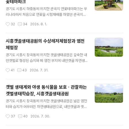
꽃테마파크
역사의 장 등 세 가지 핵심 의미를 지니고 있다고 한다. 홍
글 내용
릉은 단순한 군주의 무덤을 넘어 주권을 지키려 했던 대한
경기도 시흥시 하중동에 위치한 관곡지 연꽃테마파크는 우
제국의 의지와 비운의 황실 역사를 대변하고 있으며, 고종
리나라에서 처음으로 연꽃을 시험재배를 하였던 관곡지
은 전통적인 조선의 왕릉 제도를 버리고 중국 명나라 태조
(官谷池)의 역사성을 살려 그 주변에 약 5만 8,000평 규
작성시간
32
34
2026. 8. 1.
의 효릉(孝陵) 제도를 참조하여 능을 설계하여 대한제국의
모로 조성한 대형 연꽃 재배 단지이다. 관곡지 연꽃테마파
자주독립 의지를 표명하였다. 홍..
크에는 우아한 연꽃과 화려한 수련 등 다양한 수생식물 수
백 종들이 재배되고 있다고 하며, 생태놀이터ㆍ열대연단지
시흥갯골생태공원의 수상레저체험장과 염전
ㆍ화초덩굴하우스ㆍ관상용 호박터널ㆍ조류 탐조대ㆍ야생
체험장
화 정원 등 다채로운 볼거리도 마련되어 있다.. 관곡지(官
글 내용
谷池)는 조선 초기 강희맹(姜希孟)선생이 중국 남경(南
경기도 시흥시 장곡동에 위치한 갯골생태공원은 깊숙한 내
京)에 있는 전당지(錢塘池)에서 연꽃씨를 채취하여 처음
만갯벌로 형성된 습지와 폐 염전 부지에 내만갯골 자연생
으로 이곳 연못에서 시험재배를 한 곳으로 널리 알려져 있
태자원과 옛 염전의 문화유산을 활용하여 조성된 갯벌생태
작성시간
41
43
2026. 7. 31.
다. 관곡지 연꽃테마파크는 연중무휴 24시간 개방하여 운
공원이다. 갯골생태공원은 서해안의 특성인 조수간만의 차
영하고 입장료는 무료이지만, 전용 주차장이 마련되어 있
가 크게 나타나고 이곳에 형성된 갯골과 초지 군락지는 보
지 ..
기 드문 다양한 생물의 분포를 보이고 있으며, 자연생태가
갯벌 생태계와 야생 동식물을 보호ㆍ관찰하는
살아 숨 쉬는 보고(寶庫)이면서 시민에게 휴식을 제공하는
갯벌생태학습장, 시흥갯골생태공원
자연과 사람이 어우러진 친환경적 생태공원이다. 갯골생태
글 내용
공원에는 수상레저체험장ㆍ염전체험장ㆍ갈대숲체험장ㆍ
경기도 시흥시 장곡동에 위치한 갯골생태공원은 넓은 염전
갯골생태학습장ㆍ해수체험장ㆍ소생물서식지ㆍ갯골습지
터와 습지가 어우러진 자연생태공원으로, 내만갯골과 옛
센터 등 다양한 체험장과 흔들전망대 등 볼거리도 다양하
염전의 정취를 느낄 수 있는 아름다운 습지 보호구역이다.
작성시간
37
40
2026. 7. 30.
다. 수상레저체험장은 공원 내 중심 수로인 호수 위에서 특
시흥갯골생태공원의 주요 볼거리로는 갯벌 생태계와 야생
수 제작된 자전거를 타고 유유자적하게 갯골의 풍경을 감
동식물을 보호ㆍ관찰하는 갯벌생태학습장을 비롯하여 갯