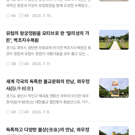
경원ㆍ여왕의 정원이라는 3가지 세부 테마정원으로 나뉘
국적인 정원과 서양식 유럽정원을 함께 조성한 수목원으
어져 있다. ‘여왕의 정원’은 설렘의 공간에서 가장 화려하고
로, 약 12만m² 면적에 전국 각지의 소나무와 1,400여 종
작성시간
46
48
2026. 7. 15.
중심이 되는 메인 정원이며, 세계 각국의 다채로운 꽃들이
의 다양한 교목ㆍ관목ㆍ수생식물들이 사계절 내내 각기 다
철마다 색을 바꾸며 피어나며, 봄에는 ..
른 풍경을 자아내는 정원이다. 벽초지수목원은 수목원 중
앙에 위치한 꽃밭인 ‘셀렘의 공간’을 비롯하여 고즈넉한 한
유럽의 왕궁정원을 모티브로 한 ‘말리성의 가
국 고유의 미를 담은 동양식 정원인 ‘벽초지 연못’, 그리고
든’, 벽초지수목원
유럽식 서양정원인 ‘말리성 가든’ 등 6가지 테마 공간과 2
글 내용
7개의 아름다운 정원들로 꾸며져 있다. '설렘의 공간'은 수
경기도 파주시 광탄면 부흥로에 위치한 벽초지수목원은 동
목원 정문을 들어오면 제일 먼저 만나는 정원으로, 사계절
양식 정원과 유럽식 정원의 아름다움을 모두 품고 있는 수
내내 세계 각국의 화려한 꽃들과 정교하게 가꾸어진 나무
목원으로, 1,400여 종의 다양한 교목ㆍ관목ㆍ수생식물들
작성시간
38
40
2026. 7. 11.
들이 조화를 이루는 벽초지수목원의 대표적인 꽃정원이라
이 사계절 내내 각기 다른 풍경을 자아내는 정원이다. 벽초
고 한다. '설렘의 공간'은 이름 그..
지수목원은 유럽형 서양정원인 ‘말리성의 가든’을 비롯하
여 전통 동양정원 등 6개의 테마 공간과 27개의 아름다운
세계 각국의 독특한 불교문화의 만남, 와우정
정원들로 이루어져 있는 수목원이다. 말리성의 문은 말리
사(臥牛精舍)
성의 가든으로 들어가는 입구이며, 거대하고 웅장한 황금
글 내용
빛 성문인 '말리성의 문'이 있고 성문 양쪽에는 ‘말리성을
경기도 용인시 처인구 해곡동 연화산 자락에 위치한 와우
위한 말’이 지키고 있다. 말리성의 문을 지나 말리성의 가든
정사(臥牛精舍)는 대한불교 열반종의 총본산으로, 1970
신화의 공간으로 들어서면 양옆으로 잔디밭을 따라 대리석
년 실향민인 해월삼장법사가 민족화합의 염원을 담아 창건
작성시간
40
40
2026. 7. 8.
으로 정교하게 조각된 봄의 여신 아이르(EIAR)ㆍ여름의 여
한 호국사찰이라고 한다. 와우정사는 일반적인 전통 사찰
신 테로스(THEROS)ㆍ가을의 여신..
과는 달리 세계 각국의 독특한 불교문화를 한데 모아놓은
세계 불교 테마파크 형태를 띠고 있는 독특하고 이색적인
독특하고 다양한 불상(佛像)의 만남, 와우정
사찰이라고 할 수 있다. 와우정사 절 입구에 세워진 황금 불