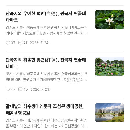
인 전경을 조망할 수 있는 3층 옥상 전망대로 구성..
인 1934년부터 1990년대까지 소금을 생산하던 전국 최
대 규모의 소래염전 자리를 복원한 곳으로, 현재는 다양한
관곡지의 우아한 백련(白蓮), 관곡지 연꽃테
생물이 살아가는 생태계의 보고이면서 시민들의 휴식 공간
마파크
으로 자리 잡고 있다. 갯벌은 조류로 운반된 미세한 흙들이
글 내용
해안에 오랫동안 쌓여 생기는 평탄한 지형을 말하며, 만조
경기도 시흥시 하중동에 위치한 관곡지 연꽃테마파크는 우
때 물속에 잠기나 간조 때에는 공기 중에 노출되는 것이 특
리나라에서 처음으로 연꽃을 시험재배를 하였던 관곡지
징이며 퇴적물이 운반되어 점점 위로 쌓이게 된다고 한다.
(官谷池)의 역사성을 살려 그 주변에 약 5만 8,000평 규
작성시간
37
41
2026. 7. 24.
갯골은 갯고랑의 준말로 바닷물이 들고나는 갯벌의 꼬불꼬
모로 조성한 대형 연꽃 재배 단지이다. 관곡지 연꽃테마파
불한 골짜기를 말하며, 갯벌식물과 생물에 영양..
크에는 아름답고 우아한 연꽃뿐만 아니라 수련과 수생식물
등 수백 종에 달하는 수생식물들이 재배되고 있다고 하며,
관곡지의 황홀한 홍련(紅蓮), 관곡지 연꽃테
생태놀이터ㆍ열대연단지ㆍ화초덩굴하우스ㆍ관상용 호박
마파크
터널ㆍ조류 탐조대ㆍ야생화 정원 등 다채로운 볼거리도 마
글 내용
련되어 있다. 관곡지 연꽃테마파크에는 연꽃과 수련이 가
경기도 시흥시 하중동에 위치한 관곡지 연꽃테마파크는 우
득한 연못 외에도 산책로와 자전거 도로가 주변에 잘 정비
리나라에서 연꽃을 처음 재배하였던 관곡지(官谷池)의 역
되어 있으며, 자연이 공존하는 생태공간이기도 하여 테마
사성을 살려 그 주변에 약 5만 8,000평 규모로 조성한 대
작성시간
47
45
2026. 7. 23.
파크 주변의 보통천에는 천연기념물인 저어새가 날아오기
형 연꽃 재배강희맹 선생단지이다. 관곡지 연꽃테마파크에
도 한다 관곡지(官谷池)는 조선 초기 강희맹(姜希孟)선
는 화련 20여 종 수련 80여 종 수생식물 15종 등 수백 종
생이 중국..
에 달하는 연과 수생식물들이 재배되고 있다고 하며, 생태
갈대밭과 해수생태연못이 조성된 생태공원,
놀이터ㆍ열대연단지ㆍ화초덩굴하우스ㆍ관상용 호박터널
배곧생명공원
ㆍ조류 탐조대ㆍ야생화 정원 등 다채로운 볼거리도 마련되
글 내용
어 있다.. 대규모 연꽃단지 내에는 우아하고 아름다운 연꽃
경기도 시흥시 배곧동에 위치한 배곧생명공원은 자연환경
을 비롯하여 화려한 수련(睡蓮)도 재배하고 있어 가족이나
을 보존하며 인간과 자연이 함께하는 도시근린공원이며 해