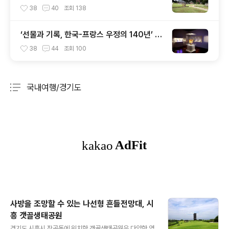
합장릉, 유릉(裕陵)
38
40
조회
138
‘선물과 기록, 한국-프랑스 우정의 140년’ 특
별전, 국립고궁박물관
38
44
조회
100
국내여행/경기도
분류 전체보기
주요 글 목록
사방을 조망할 수 있는 나선형 흔들전망대, 시
흥 갯골생태공원
글 내용
경기도 시흥시 장곡동에 위치한 갯골생태공원은 다양한 염