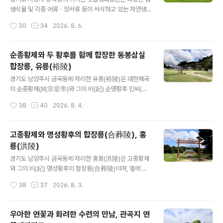
생식물 및 각종 어류ㆍ양서류 등이 서식하고 있는 자연생
태공원으로, 일제 강점기 때에는 갯골을 중심으로 한 대규
작성시간
30
34
2026. 8. 6.
모 염전이었다고 한다. 갯골상태공원에는 흔들전망대를 비
롯하여 갯골체험장ㆍ갯골생태학습장ㆍ염전체험장ㆍ갈대
숲체험장ㆍ해수체험장 등 다양한 체험장과 소생물서식지
순종황제와 두 황후를 함께 합장한 동봉삼실
ㆍ수생식물원 등 볼거리도 가득한 생태공원이다. 흔들전망
합장릉, 유릉(裕陵)
대는 중앙 잔디광장에 우뚝 솟아있는 전망대이며, 갯골생
글 내용
태공원의 상징물이라고도 할 수 있는 높이 22m의 6층 목
경기도 남양주시 금곡동에 자리한 유릉(裕陵)은 대한제국
조 고층 전망대로 갯골전망대라고도 한다. 흔들전망대는
의 순종황제(純宗皇帝)와 그의 비(妃) 순명황후 민씨(純
전체적인 모양이 갯골의 바람이 휘몰아 오르는 느낌으로
明皇后 閔氏), 그리고 계비(繼妃) 순정황후 윤씨(純貞
작성시간
38
40
2026. 8. 4.
갯골의 변화무쌍한 역동성을 표현하였다고 하며, 공원의
皇后 尹氏)의 합장릉이다. 유릉은 황제와 두 황후를 함께
전체적인 지형과 구불구불한 사행성 내만 갯골을 한눈에
합장한 조선왕릉 중 유일한 동봉삼실 합장릉이며, 중앙에
담을 수 있는 최고..
순종 우측에 순정황후 좌측에 순명황후의 재궁을 두어 기
고종황제와 명성황후의 합장릉(合葬陵), 홍
존의 원칙을 따르지 않았으며, 이는 중국 황제 능 제도를 따
릉(洪陵)
른 것으로 추정된다고 한다. 유릉(裕陵)은 능침ㆍ침전ㆍ홍
글 내용
살문 등이 직선형으로 배치된 홍릉과 달리 능침 공간과 제
경기도 남양주시 금곡동에 자리한 홍릉(洪陵)은 고종황제
향 공간의 축이 각기 다르게 배치되었으며, 홍릉에 비해 능
와 그의 비(妃) 명성황후의 합장릉(合葬陵)이며, 옆에 있
역의 규모가 다소 좁지만 석물은 홍릉에 비해 사실적이다.
는 유릉(裕陵)과 합칭(合稱)하여 홍유릉(洪裕陵)이라 불
작성시간
38
37
2026. 8. 3.
유릉은 홍릉과 마찬가지로 왕이 황제가 됨으로써 능역 조
리며 사적 제207호로 지정되었다. 홍릉은 유릉과 함께 대
성도 명(明)나라 태조의 효릉(孝陵)을 본받..
한제국 황제릉 양식으로 조성된 단 두 곳뿐인 왕릉이며, 홍
릉을 역사적 가치로 볼 때 대한제국의 자주독립 의지 표명,
우아한 연꽃과 화려한 수련의 만남, 관곡지 연
한국사 마지막 단계의 왕릉 양식, 대한제국 황실의 마지막