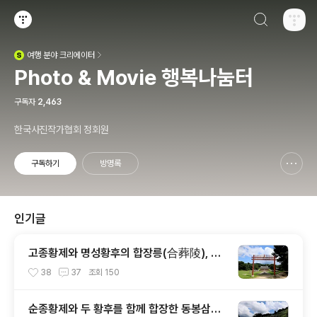
검색하기
티스토리
여행
분야 크리에이터
(새창열림)
Photo & Movie 행복나눔터
구독자
2,463
한국사진작가협회 정회원
구독하기
방명록
신고하기 레이어
열기
인기글
고종황제와 명성황후의 합장릉(合葬陵), 홍
릉(洪陵)
38
37
조회
150
순종황제와 두 황후를 함께 합장한 동봉삼실