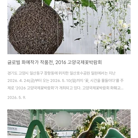
글로벌 화예작가 작품전, 2016 고양국제꽃박람회
경기도 고양시 일산동구 장항동에 위치한 일산호수공원 일원에서는 지난
2026. 4. 24(금)부터 오는 2026. 5. 10(일)까지 ‘꽃, 시간을 물들이다’를 주
제로 ‘2026 고양국제꽃박람회’가 개최되고 있다. 고양국제꽃박람회 화훼교류
관에서 전시하고 있는 '글로벌 화예작가전(플로랄 오디세이)'는 한국의 김종국
2026. 5. 9.
작가를 포함여 벨기에ㆍ러시아ㆍ홍콩ㆍ스페인의 정상급 작가 5인이 참여한
세계 정상급 화예 작가들의 예술 세계를 직접 경험할 수 있는 특별 기획전이라
고 한다. 한국의 김종국 작가의 주제 ‘At the Break of Dawn(새벽의 서광)’은
어둠이 물러나고 빛이 스며드는 순간, 순백의 고요함이 차오르고 중심에는 꽃
을 피울 나무줄기로 빛은 거대한 달항아리가 있는 것을 표현하였다고 한다. 작