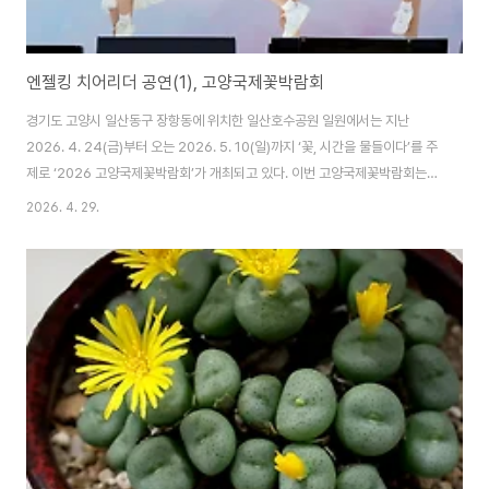
엔젤킹 치어리더 공연(1), 고양국제꽃박람회
경기도 고양시 일산동구 장항동에 위치한 일산호수공원 일원에서는 지난
2026. 4. 24(금)부터 오는 2026. 5. 10(일)까지 ‘꽃, 시간을 물들이다’를 주
제로 ‘2026 고양국제꽃박람회’가 개최되고 있다. 이번 고양국제꽃박람회는
단순 전시 중심에서 벗어나 체험과 휴식ㆍ문화 요소를 결합한 복합형 축제라고
2026. 4. 29.
하며, 국내ㆍ외 25개국 200여개 화훼기관·유통 에이전시ㆍ협회 등이 참여하
였다고 한다. 일산호수공원 수변무대에서는 지난 2026. 4. 26(일)에 SA-치
어리딩사관학교 엔젤킹 공연팀의 치어리더 공연이 어린이 단원들이 주축이 되
어 액션ㆍ댄스ㆍ스턴트 치어리딩 및 K-POP 코레오그래피 등을 공연하였다.
엔젤킹 치어리더 공연은 "아이들과 함께한 특별한 무대"라는 콘셉트로 꽃박람
회 관람객들과 함께 ..