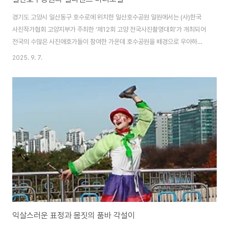
경기도 고양시 일산동구 호수로에 위치한 일산호수공원 일원에서는 (사)한국
사진작가협회 고양지부가 주최한 ‘제12회 고양 전국사진촬영대회’가 개최되어
전국의 수많은 사진애호가들이 참여한 가운데 호수공원을 배경으로 우아하고
아름다운 미녀모델의 멋진 포즈를 연출하였다. (사)한국사진작가협회 각 지부
2025. 9. 7.
및 지회 또는 각 분과에서는 매년 다양한 전국사진촬영대회를 개최하고 있으
며, 지역축제와 더불어 아름다운 미녀모델들을 초빙하여 사진촬영대회를 개최
하고 있다. 벨리댄스(belly dance)는 이슬람 문화권 여성들이 허리와 골반을
연속적으로 비틀거나 흔들며 추는 춤이며, 주로 가슴ㆍ배ㆍ허리ㆍ골반ㆍ엉덩
이의 독립된 움직임에 중점을 두면서 여성적인 아름다움과 관능미를 나타내는
춤이라고 한다. 벨리댄스는 여성의 신체에 맞춘 ..
익살스러운 표정과 몸짓의 품바 각설이