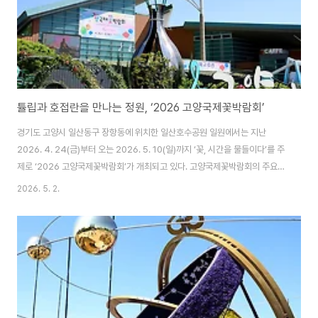
튤립과 호접란을 만나는 정원, ‘2026 고양국제꽃박람회’
경기도 고양시 일산동구 장항동에 위치한 일산호수공원 일원에서는 지난
2026. 4. 24(금)부터 오는 2026. 5. 10(일)까지 ‘꽃, 시간을 물들이다’를 주
제로 ‘2026 고양국제꽃박람회’가 개최되고 있다. 고양국제꽃박람회의 주요
행사로는 야외 화훼전시를 비롯하여 실내 화훼전시ㆍ글로벌 화예작가 작품전
2026. 5. 2.
ㆍ고양플라워마켓ㆍ수변무대 등에서의 공연ㆍ이벤트 등 다양한 내용으로 구
성되어 있다. 이번 고양국제꽃박람회는 단순 전시 중심에서 벗어나 체험과 휴
식ㆍ문화 요소를 결합한 복합형 축제라고 하며, 국내ㆍ외 25개국 200여개 화
훼기관·유통 에이전시ㆍ협회 등이 참여하였다고 한다. 꽃박람회 관람시간은
09:00~19:00(입장 마감시간 17:30)까지이며, 입장료는 일반 15,000원 어
린이ㆍ청소년ㆍ경로 등 우대..