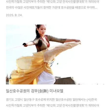
사진작가협회 고양지부가 주최한 ‘제12회 고양 전국사진촬영대회’가 개최되어
전국의 수많은 사진애호가들이 참여한 가운데 호수공원을 배경으로 우아하고
아름다운 미녀모델의 멋진 포즈를 연출하였다. (사)한국사진작가협회 각 지부
2025. 8. 24.
및 지회 또는 각 분과에서는 매년 다양한 전국사진촬영대회를 개최하고 있으
며, 지역축제와 더불어 아름다운 미녀모델들을 초빙하여 사진촬영대회를 개최
하고 있다. 장승은 돌이나 나무에 사람의 얼굴을 새겨 마을의 경계를 표시해주
는 기능과 마을의 수호신으로서의 기능도 수행하며, 주로 천하대장군(天下大
將軍)과 지하여장군(地下女將軍) 한 쌍이 짝을 이루어 길 양편에 서 있다. 남
자 장승은 머리에 관모를 쓰고 앞에 ‘천하대장군’ ..
일산호수공원의 검무(劍舞) 미녀모델
경기도 고양시 일산동구 호수로에 위치한 일산호수공원 일원에서는 (사)한국
사진작가협회 고양지부가 주최한 ‘제12회 고양 전국사진촬영대회’가 개최되어