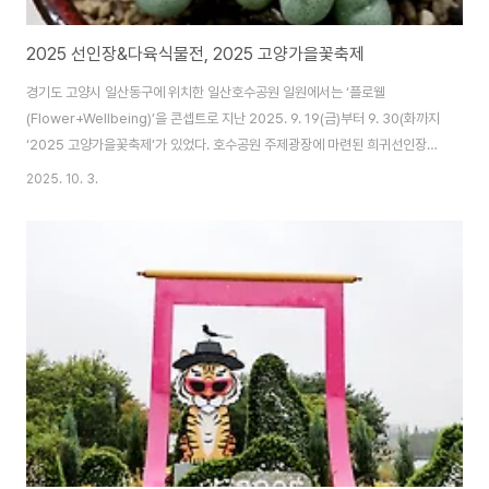
2025 선인장&다육식물전, 2025 고양가을꽃축제
경기도 고양시 일산동구에 위치한 일산호수공원 일원에서는 ‘플로웰
(Flower+Wellbeing)’을 콘셉트로 지난 2025. 9. 19(금)부터 9. 30(화까지
‘2025 고양가을꽃축제’가 있었다. 호수공원 주제광장에 마련된 희귀선인장관
에서는 지난 2025. 9. 24(수)부터 9. 28(일까지 다양한 선인장들과 함께
2025. 10. 3.
‘2025 선인장&다육식물전’을 전시하였다. 선인장은 쌍떡잎식물 선인장과에
속하는 식물을 총칭하며, 대표적 다육식물(多肉植物)으로써 잎 대신에 가시
를 갖고 있는 쌍자엽ㆍ다년생 식물이다. 선인장과의 식물은 나뭇잎선인장아과
ㆍ부채선인장아과ㆍ기둥선인장아과 등으로 분류되며, 남북아메리카 대륙의
비가 적은 지역 또는 고산지대 등이 원산지이다 선인장의 가시는 생명줄과 같
은 존재라고 하..