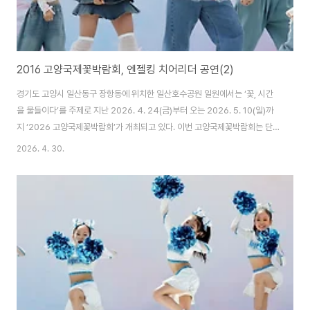
2016 고양국제꽃박람회, 엔젤킹 치어리더 공연(2)
경기도 고양시 일산동구 장항동에 위치한 일산호수공원 일원에서는 ‘꽃, 시간
을 물들이다’를 주제로 지난 2026. 4. 24(금)부터 오는 2026. 5. 10(일)까
지 ‘2026 고양국제꽃박람회’가 개최되고 있다. 이번 고양국제꽃박람회는 단
순 전시 중심에서 벗어나 체험과 휴식ㆍ문화 요소를 결합한 복합형 축제라고
2026. 4. 30.
하며, 국내ㆍ외 25개국 200여개 화훼기관·유통 에이전시ㆍ협회 등이 참여하
였다고 한다. 고양국제꽃박람회의 주요 행사로는 수변무대 등에서의 공연ㆍ이
벤트를 비롯하여 야외 화훼전시ㆍ실내 화훼전시ㆍ글로벌 화예작가 작품전ㆍ
고양플라워마켓 등 다양하게 꾸며져 있다. 박람회 입장료는 일반 15,000원 어
린이ㆍ청소년ㆍ경로 등 우대권은 12,000원이며, 고양시민ㆍ대중교통 이용객
ㆍ다자녀 가정 등은 3,000..