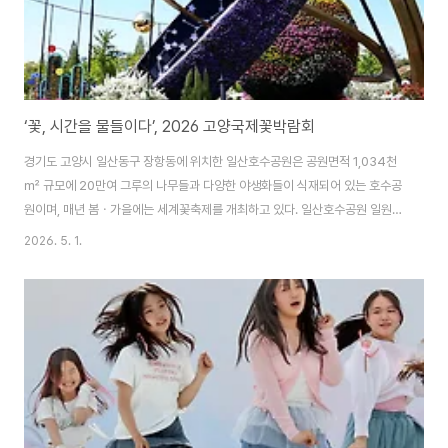
‘꽃, 시간을 물들이다’, 2026 고양국제꽃박람회
경기도 고양시 일산동구 장항동에 위치한 일산호수공원은 공원면적 1,034천
㎡ 규모에 20만여 그루의 나무들과 다양한 야생화들이 식재되어 있는 호수공
원이며, 매년 봄ㆍ가을에는 세계꽃축제를 개최하고 있다. 일산호수공원 일원에
서는 지난 2026. 4. 24(금)부터 오는 2026. 5. 10(일)까지 ‘꽃, 시간을 물들
2026. 5. 1.
이다’를 주제로 ‘2026 고양국제꽃박람회’가 개최되고 있다. ‘시간여행자의 정
원(주제정원)’은 이번 박람회의 주제인 ‘꽃으로 물드는 세상’을 가장 상징적으
로 보여주는 메인 랜드마크 정원이며, 과거ㆍ현재ㆍ미래를 잇는 '승강장' 콘셉
트로 설계되어 있다. '혼천의' 조형물은 약 13m 규모로 설치되어 우주의 질서
와 시간의 흐름을 상징하며, 과거-현재-미래를 잇는 승강장 콘셉트의 대형 꽃
조형물을 ..