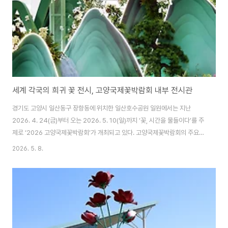
품은 박..
세계 각국의 희귀 꽃 전시, 고양국제꽃박람회 내부 전시관
경기도 고양시 일산동구 장항동에 위치한 일산호수공원 일원에서는 지난
2026. 4. 24(금)부터 오는 2026. 5. 10(일)까지 ‘꽃, 시간을 물들이다’를 주
제로 ‘2026 고양국제꽃박람회’가 개최되고 있다. 고양국제꽃박람회의 주요
행사로는 세계 각국의 다양한 꽃들을 전시하는 실내 화훼전시를 비롯하여 야외
2026. 5. 8.
화훼전시ㆍ글로벌 화예작가 작품전ㆍ고양플라워마켓ㆍ수변무대 등에서의 공
연ㆍ이벤트 등 다양한 내용으로 구성되어 있다. 고양국제꽃박람회의 내부 전시
는 '글로벌 화훼 예술'의 정수를 만날 수 있는 다양한 콘텐츠로 구성되어 있으
며, 세계 각국의 희귀 꽃과 화예 기법을 한 눈에 볼 수 있는 것이 특징이라고 한
다. 꽃박람회 내부 전시에는 화훼전시관을 중심으로 우리나라 각 지역의 대표
꽃들과 최신 화훼 트렌드를..