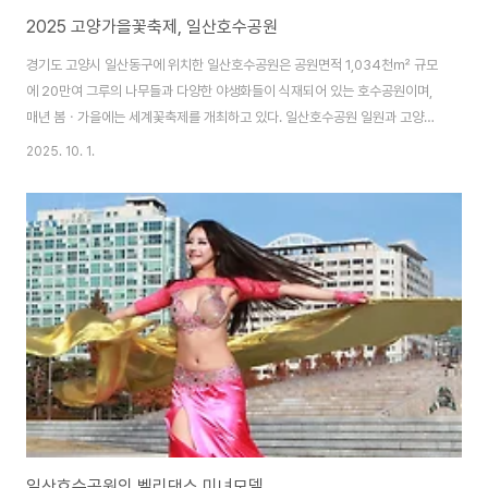
2025 고양가을꽃축제, 일산호수공원
경기도 고양시 일산동구에 위치한 일산호수공원은 공원면적 1,034천㎡ 규모
에 20만여 그루의 나무들과 다양한 야생화들이 식재되어 있는 호수공원이며,
매년 봄ㆍ가을에는 세계꽃축제를 개최하고 있다. 일산호수공원 일원과 고양꽃
전시관에서는 ‘플로웰(Flower+Wellbeing)’을 콘셉트로 지난 2025. 9.
2025. 10. 1.
19(금)부터 9. 30(화까지 ‘2025 고양가을꽃축제’가 전시되었다. 이번 ‘2025
고양가을꽃축제’는 더위에 지친 시민들에게는 가을의 정취 속 쉼과 여유를 즐
기고, 기상이변과 수해로 어려움을 겪고 있는 화훼농가에는 활력을 불어넣는
계기가 되기를 바라는 의미의 전시라고 한다. 축제 행사장의 주제정원으로 들
어서면 ‘갓’으로 장식한 조형물과 고양시 화훼 농가가 재배한 가을꽃으로 가득
한 ‘가을풍경 정원..
일산호수공원의 벨리댄스 미녀모델