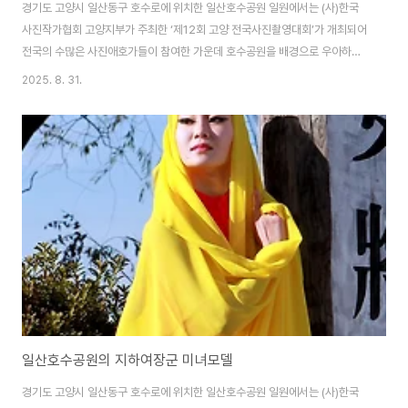
경기도 고양시 일산동구 호수로에 위치한 일산호수공원 일원에서는 (사)한국
사진작가협회 고양지부가 주최한 ‘제12회 고양 전국사진촬영대회’가 개최되어
전국의 수많은 사진애호가들이 참여한 가운데 호수공원을 배경으로 우아하고
아름다운 미녀모델의 멋진 포즈를 연출하였다. (사)한국사진작가협회 각 지부
2025. 8. 31.
및 지회 또는 각 분과에서는 매년 다양한 전국사진촬영대회를 개최하고 있으
며, 지역축제와 더불어 아름다운 미녀모델들을 초빙하여 사진촬영대회를 개최
하고 있다. 품바는 일제 식민지시대부터 자유당 말기까지 전국을 떠돌며 구걸
을 업으로 삼은 각설이를 말하며, 각설이들이 주로 부르던 익살스런 몸짓과 춤
사위의 구전민요를 품바타령 또는 각설이타령이라 하였다. 각설이타령은 삶의
애환이나 세태를 비판하는 가사와 흥겨운 가락이 특징으..
일산호수공원의 지하여장군 미녀모델
경기도 고양시 일산동구 호수로에 위치한 일산호수공원 일원에서는 (사)한국