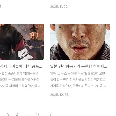
 상황 속에서 미사일을 요격하기
을 소탕하지만, 결국 대선후보 아들이라는 더
3.
2025. 11. 29.
GBI 마저 실패하자, 미국의 수뇌
큰 권력 앞에 무릎을 꿇은 검사의 배반을 응
절체절명의 위기 상황에서 보복공
징하는 범죄 액션 영화라 할 수 있다. 우리나
자는 참모들의 보고와 이를 결정
라가 이제는 마약으로부터 청정국이 아니라
통령의 고뇌, 그리고 이와 관련
는 뉴스와 함께 마약과 관련한 영화나 드라마
인간들의 모습을 각자의 시선에서
도 최근 제법 많이 소개되는 것 같다. 최근에
 세 차례 반복하여 보여주는 정치
일반 주부가 우연히 마약을 손에 넣게 되면서
다. 영화 ‘하우스 오브 다이나
마약유통업자가 된 이영애ㆍ김영광 주연의
 내용이 조금 다르기는 하지만 위
'은수 좋은 날' 드라마가 있었고, 전설적인 마
상황을 반복하며 재현하는 영화로
약왕의 일대기를 그린 송강호 주연의 ‘마약
조선시대 역병과 괴물에 대한 공포 스릴러 영화, 물괴(物怪)
일본 민간항공기의 북한행 하이재킹 블랙 코미디 영화, 굿 뉴스
에 개봉한 SF 액션 블록버스터 영
왕’, 그리고 고(故) 김주혁과 조진웅ㆍ차승원
브 투모로우(Edge of
주연의 ‘독전’ 등의 영화가 생각난다. '은수 좋
는 조선 중종시절에 역병을 품은
영화 ‘굿 뉴스’는 일본 적군파(赤軍派) 요원
w)’가 있다. 이 영화는 시간 루프
은 날' 드라마에서는 마약수사 전담 수사팀장
 물괴라는 괴물의 출현을 이용하
들이 일본 민간 항공기를 납치하여 북한으로
설정을..
이 마약유..
 모반을 꾀하려고 하였으나, 실제
가기를 원했으나, 한국에서 주파수 교신을 통
지하에서 물괴가 존재하며 백성들
해 비행기를 북한 공항이 아닌 한국의 김포공
2025. 10. 25.
을 알고 이를 퇴치하는 괴수 공
항으로 착륙하게 함으로서 인질을 구출하려
화이다. 괴물을 소재로 한 영화
고 하였으나, 이에 속지 않는 적군파 납치범
화의 고전이라고 할 수 있는 시
들과 대치하는 하이재킹 블랙 코미디 영화이
3
4
···
16