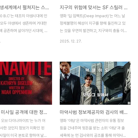
태초의 야생세계에서 펼쳐지는 스펙터클 어드벤처 영화, '10,000 B.C'
지구의 위험에 맞서는 SF 스릴러 재난영화, 딥 임펙트(Deep Impact)
 그녀를 구하려고 세상에 맞서는
동기가 왠지 빈약하다는 것이 아쉽다. 영화
한지민 주연의 ‘미쓰백’이 가장
‘커미션’는 미술학원 보조강사로 일하는 강단
000 B.C’는 태초의 야생시대에 인
영화 ‘딥 임펙트(Deep Impact)’는 어느 날
영화이기도 하다. 영화 ‘고백’은
경(김현수)이 웹툰 속 그림대로 살인사건이
 모두 야생에서 생존하며 거대한
정체불명의 혜성이 지구를 향해 돌진하고 있
에 ‘일..
일어나고 있는 것에 대한 경찰..
께 공존하며 살아가던 시대에, 낯
는 것을 우연히 발견하고, 지구와의 충돌 이
 부족을 습격하여 사랑하는 여인
전에 혜성을 파괴하기 위해 미국과 러시아가
.
2025. 12. 27.
가자 그녀를 구출하기 위한 고난의
협력하여 정예요원 팀을 구성하여 우주선을
 스펙터클 어드벤처 영화이다. 영
보내 혜성을 파괴하였으나, 완전 파괴가 아닌
0 B.C’는 영화의 제목이나 관련 사
두 개로 쪼개지면서 작은 혜성은 대서양을 강
 마치 원시인들이 기원전 1만 년
타하고 마지막 큰 혜성을 제거하기 위해 팀원
곳니를 드러낸 검치호랑이(劍齒
이 자폭하며 인류를 구원한다는 SF 스릴러
조류, 또는 초원을 무리지어 다니
재난영화이다. 지구 멸망을 소재로 한 SF 재
과의 사투(死鬪)를 그린 영화라
난영화로는 ‘인디펜던스 데이
 유감스럽게도 그런 기대와는
(Independence Day)’나 ‘콘택트
없는 영화라 할 수 있다. 특히,
(Contact)’ 등 외계인의 침략에 대한 영화라
미확인 핵 미사일 공격에 대한 정치 스릴러 영화, 하우스 오브 다이나마이트
마약사범 정보제공자와 검사의 배신과 복수에 대한 범죄 액션 영화, 야당
 전인 영화 속에서 매머드를 통해
든지, ‘투모로우(The Day After
인 피라미드를 건축한다거나, 인
Tomorrow)’ 등 자연재해로 인해 겪는 재난
 오브 다이나마이트’는 누가 어
영화 ‘야당’은 마약사범 관련자의 유통 정보
)을 탄다든지, 또는 전투장면에서
영화도 있지만, ‘딥 임펙트(Deep
발사한 것인지 정보가 미확인 된
등을 건네주며 뒷돈을 받는 소위 ‘야당’과 출
Impact)’나 ‘아..
미사일이 미국 본토로 향하여 날아
세욕에 눈 먼 검사와의 공조를 통해 마약사범