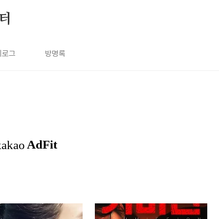
눔터
치로그
방명록