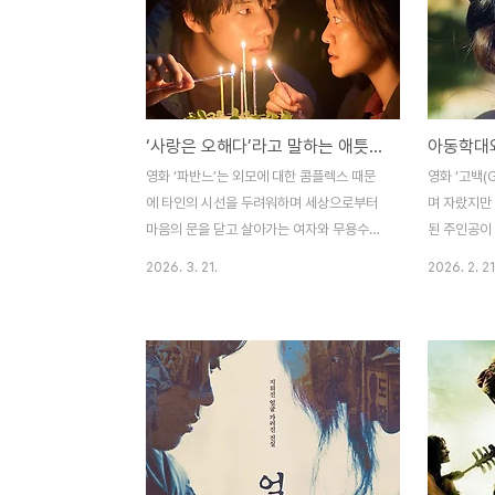
‘사랑은 오해다’라고 말하는 애틋한 청춘 멜로 영화, 파반느
영화 ‘파반느’는 외모에 대한 콤플렉스 때문
영화 ‘고백(
에 타인의 시선을 두려워하며 세상으로부터
며 자랐지만
마음의 문을 닫고 살아가는 여자와 무용수를
된 주인공이
꿈꾸던 지망생이었으나 그 꿈을 포기한 채 인
있는 아이와
2026. 3. 21.
2026. 2. 21
생의 의미를 찾지 못하고 꿈 없이 살아가던
국민적 이슈
남자가 어느 날 서로의 직장인 백화점 지하
인사건이 연
작업장에서 만나게 되면서 서로의 상처를 보
슬픈 아동학대
듬고 이를 극복해 가는 과정을 그린 청춘 로
아동학대와 
맨스 영화라 할 수 있다. 로맨틱 코미디 영화
적인 아버지
의 대부분은 그 스토리가 정석처럼 진행된다.
나 결국 이를
우연한 기회에 만난 두 사람이 티격태격 사랑
개비’ 등 
을 키워가다 뜻하지 않은 사건으로 갈등을 일
되고 있지만
으키지만 끝내는 서로의 사랑을 확인하며 해
다 전과자가