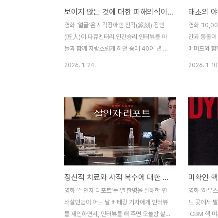
보이지 않는 것에 대한 피해의식이 낳은 미스터리 스릴러 영화, 얼굴
피 엔딩으로 마무리되지만, 이 영화는 로맨스
아이를 만나
영화이기는 하지만 코미디가 아니어서 그런
과정을 그린 
영화 ‘얼굴’은 시각장애인 전각(篆刻) 장인
영화 ‘10,
지 언해피 엔딩으로 마무리되는 것 같다. 한
기억에 남는 
(匠人)이 다큐멘터리 인간승리 인터뷰를 아
간과 동물이
편으로는 그늘진 두 청춘 남..
대한민국 전역
들과 함께 자랑스럽게 하던 중에 40여 년 전
매머드와 함
에 실종되었던 부인의 백골 시신이 발견되고,
선 전사들이
2026. 1. 24.
2026. 1. 10
그녀의 죽음에 대한 진실을 밝히기 위해 방송
을 납치해 
국 PD와 아들이 그녀의 생존 당시 주변 인물
여정을 그린
들을 대상으로 인터뷰를 통해 진실을 찾아가
화 ‘10,00
는 미스터리 스릴러 영화라 할 수 있다. 우연
진들만 보면
히 알게 된 죽음에 대한 진실을 파헤쳐가는
전에 긴 송
영화나 드라마는 많지만, 영화 ‘얼굴’은 주변
虎)나 식인 
사람들의 외모에 대한 혹평이 진실을 보지 못
는 매머드들
하는 시각장애인에게는 얼마나 섬뜩하고 무
생각하겠지만
서운 결과를 가져오는가를 보여주는 독특한
전혀 관계가 
정신적 치료와 사적 복수에 대한 범죄 심리 스릴러 영화, 살인자 리포트
소재의 영화라 할 수 있다. 영화 ‘얼굴’은 시각
10,000년
장애인이지만 전각(篆刻) 장인(匠人)이 된
대형 건축물
영화 ‘살인자 리포트’는 열 한명을 살해한 연
영화 ‘하우스
임영규(권해효)와 그의 아들 임동환(박정민)
간이 말(馬
쇄살인범이 어느 날 베테랑 기자에게 인터뷰
느 곳에서 
이 다큐멘터리 PD..
병사..
를 제안하면서, 인터뷰를 해 주면 오늘밤 살
ICBM 핵 