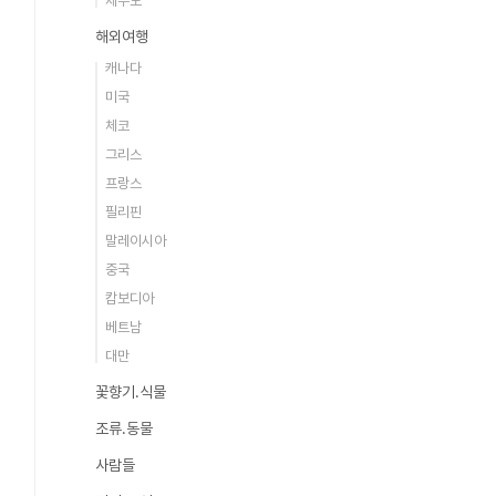
제주도
해외여행
캐나다
미국
체코
그리스
프랑스
필리핀
말레이시아
중국
캄보디아
베트남
대만
꽃향기.식물
조류.동물
사람들