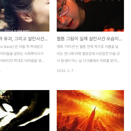
아동학대와 유괴, 그리고 살인사건이 이어지는 범죄영화, 고백(Go Back)
웹툰 그림이 실제 살인사건 모습이 되는 미스터리 스릴러 영화, 커미션
Go Back)’은 어릴 적 학대받으
영화 ‘커미션’는 웹툰 천재 작가로 이름을 날
 아이들을 살피는 사회복지사가
리는 언니에 비해 열등감에 사로잡힌 미술 강
 아버지의 학대로 어려움을 겪고
사 동생이 어느 날 다크웹에서 의뢰를 받아
의 만남을 통해, 아동 유괴라는
올린 그림이 인기가 상승하자 자신의 재능에
.
2026. 2. 7.
가 함께 아이 아버지의 우연한 살
대해 용기를 얻게 되고, 한편으로는 자신이
계되어 벌어지는 애잔하면서도
올린 잔인한 그림들이 실제 살인사건으로 재
와 관련한 영화라 할 수 있다.
현되어 돌아오면서 벌어지는 미스터리 범죄
관련한 영화는 술만 마시면 폭력
스릴러 영화이다. 오래 전 영화로, 자신이 쓴
에 맞서 다른 삶을 살고자 하였으
소설의 시나리오대로 실제 살인사건들을 설
 이기지 못하고 자멸하는 ‘바람
계하는 오만석과 지현우 주연의 ‘살인소설’
저예산 독립영화에서 단골 소재가
영화도 있었지만, 웹툰의 그림대로 살인사건
, 상업영화로는 스스로를 지키려
이 발생하는 소재는 독특하다 하겠지만 웹툰
 된 여성이 가정폭력에 시달리던
의 그림에 따라 재현하는 연쇄살인범의 살인