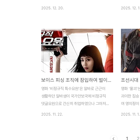
인을 멈출 수 있다는 제안을 함에 따라 살인
오는 급박한
2025. 12. 20.
2025. 12. 1
범과 기자와의 실시간 인터뷰로 이어지는 범
위해 발사된 
죄 심리 스릴러 영화이다. 영화 ‘살인자 리포
부가 겪는 
트’는 최근 영화나 드라마에서 핫 이슈이기도
격을 감행하
한 범죄자에 대한 사적 제재(私的 制裁)에
해야 하는 대
대한 영화이다. 사적 제재를 소재로 한 영화
된 다양한 
나 드라마는 최근에 많아지고 있지만, 2024
같은 내용을
년에 TV에서 방영하였던 박신혜 주연의 ‘지
스릴러 영화이
옥에서 온 판사’와 함께 요즘 TV에서 인기리
마이트’와는
에 방영되고 있는 이제훈 주연의 ‘모범택시’
험에 처한 
보이스 피싱 조직에 잠입하여 벌이는 첩보 코미디 영화, 비정규직 특수요원
시리즈가 제일 먼저 생각난다. ‘지옥에서 온
는 2014년
판사’는 오컬트 요소를 가미하여 약간의 판타
화 ‘엣지 오
영화 ‘비정규직 특수요원’은 알바로 근근이
영화 ‘물괴’
지적 요소가 있는 소위 법꾸라지들을 지옥에
Tomorro
생활하던 알바생이 국가안보국에 비정규직
괴이한 짐승
서 온 악마가 심..
라는 독특한 
댓글요원으로 간신히 취업하였으나 그마저
여 영의정이
정리해고 되고, 보이스 피싱 조직에게 당한
궁궐 아래 
2025. 11. 22.
2025. 11. 1.
사기를 해결하기 위해 국가안보국 비정규직
을 괴롭힌 것
으로 다시 채용되어 보이스 피싱 조직에 잠입
포 스릴러 영
하여 경찰청 형사와의 불편한 공조수사를 통
로는 괴물 영
1
2