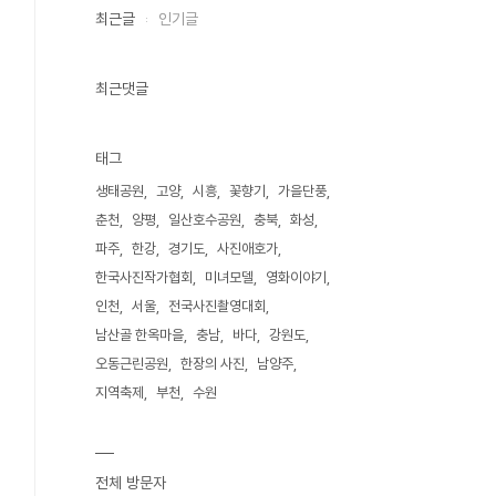
최근글
인기글
최근댓글
태그
생태공원
고양
시흥
꽃향기
가을단풍
춘천
양평
일산호수공원
충북
화성
파주
한강
경기도
사진애호가
한국사진작가협회
미녀모델
영화이야기
인천
서울
전국사진촬영대회
남산골 한옥마을
충남
바다
강원도
오동근린공원
한장의 사진
남양주
지역축제
부천
수원
전체 방문자