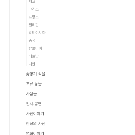
체코
그리스
프랑스
필리핀
말레이시아
중국
캄보디아
베트남
대만
꽃향기.식물
조류.동물
사람들
전시.공연
사진이야기
한장의 사진
영화이야기