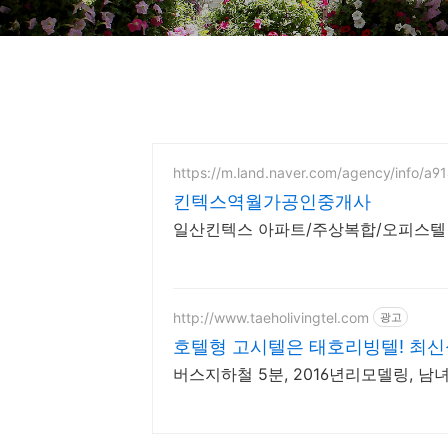
https://m.land.naver.com/agency/info/a9
킨텍스역월가공인중개사
일산킨텍스 아파트/주상복합/오피스텔 
http://www.taeholivingtel.com
광고
호텔형 고시텔은 태호리빙텔! 최신
버스지하철 5분, 2016년리모델링, 남