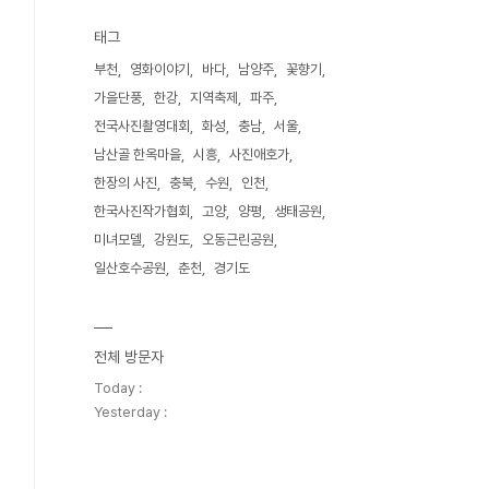
태그
부천
영화이야기
바다
남양주
꽃향기
가을단풍
한강
지역축제
파주
전국사진촬영대회
화성
충남
서울
남산골 한옥마을
시흥
사진애호가
한장의 사진
충북
수원
인천
한국사진작가협회
고양
양평
생태공원
미녀모델
강원도
오동근린공원
일산호수공원
춘천
경기도
전체 방문자
Today :
Yesterday :