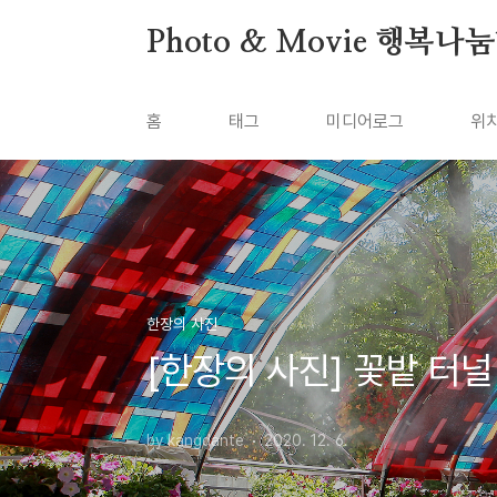
본문 바로가기
Photo & Movie 행복나
홈
태그
미디어로그
위
한장의 사진
[한장의 사진] 꽃밭 터널
by kangdante
2020. 12. 6.