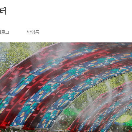
눔터
치로그
방명록