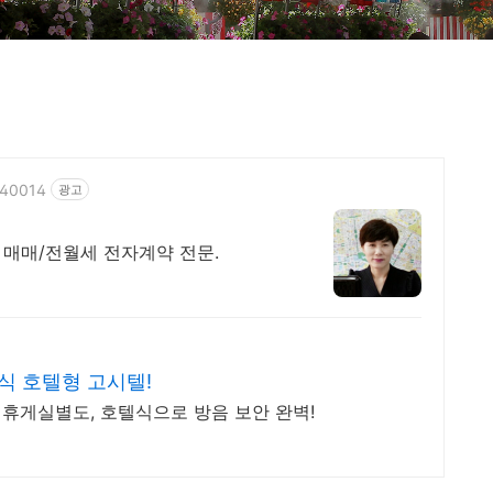
140014
광고
매매/전월세 전자계약 전문.
식 호텔형 고시텔!
녀휴게실별도, 호텔식으로 방음 보안 완벽!