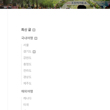
최신 글
국내여행
서울
경기도
강원도
충청도
전라도
경상도
제주도
해외여행
캐나다
미국