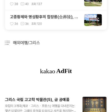
합장릉, 유릉(裕陵)
38
40
조회
137
고종황제와 명성황후의 합장릉(合葬陵), 홍
릉(洪陵)
36
36
조회
120
해외여행/그리스
분류 전체보기
주요 글 목록
그리스 국립 고고학 박물관(5), 금 공예품
글 내용
유럽의 3개국(체코ㆍ그리스ㆍ프랑스) 여행을 다녀온지는
몇년 되었지만, 그때의 추억을 되살리고 사진을 정리하는