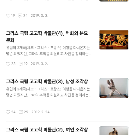
차원에서 시간은 조금 지났지만 주 2회(토. 일) 유럽여행기
를 포스팅합니다 그리스 아테네에 위치하고 있는 국립 고
작성시간
19
24
2019. 3. 3.
고학 박물관은 세계 10대 박물관 중 하나이며, 고대 그리스
신석기 시대의 토기에서부터 비잔틴 시대에 이르는 수많은
유물과 조각품ㆍ미술품 등이 소장되어 있다. 이곳 박물관
그리스 국립 고고학 박물관(4), 벽화와 분묘
에는 그리스 각지에서 출토된 미케네 시대의 황금마스크(g
문화
old mask of mycenae)을 비롯하여 청동 단검( Bronz
글 내용
e dagger)ㆍ생활용품ㆍ각종 조각상 등 고대 그리스의 뛰
유럽의 3개국(체코ㆍ그리스ㆍ프랑스) 여행을 다녀온지는
어난 유물들로 가득 차 있다. 미케네 황금 마스크(Gold m
몇년 되었지만, 그때의 추억을 되살리고 사진을 정리하는
ask from Mycenae) 청동 단검( Bronze dagger) 바
차원에서 시간은 조금 지났지만 주 2회(토. 일) 유럽여행기
작성시간
23
19
2019. 3. 2.
페..
를 포스팅합니다 그리스 아테네에 위치하고 있는 국립 고
고학 박물관은 그리스 각지에서 출토된 고대 그리스 신석
기 시대부터 비잔틴 시대에 이르는 수많은 유물과 조각품
그리스 국립 고고학 박물관(3), 남성 조각상
ㆍ미술품 등을 전시하고 있다. 고고학박물관의 소장품 가
글 내용
유럽의 3개국(체코ㆍ그리스ㆍ프랑스) 여행을 다녀온지는
운데에는 미케네 시대에 만들어진 6개의 수혈식 분묘에서
몇년 되었지만, 그때의 추억을 되살리고 사진을 정리하는
발굴된 것과 크레타 섬ㆍ미케네 등을 중심으로 성립한 청
차원에서 시간은 조금 지났지만 주 2회(토. 일) 유럽여행기
동기 문명의 유물들로 가득 차 있다 '권투하는 아이들' 프레
를 포스팅합니다. 그리스 아테네에 위치하고 있는 국립 고
스코 벽화(fresco painting) 프레스코 벽화(fresco pai
작성시간
24
29
2019. 2. 24.
고학 박물관은 고대 그리스 신석기 시대의 토기에서부터
nting)는 회반죽 벽에 그리는 벽화기법의 일종으로, 회반
비잔틴 시대에 이르는 수많은 유물과 조각품ㆍ미술품 등을
죽 벽이 마르기 전 축축하고 ..
전시하고 있다. 고고학박물관에는 그리스 각지에서 출토된
그리스 국립 고고학 박물관(2), 여인 조각상
유물이 56개의 크고 작은 전시실로 구성되어 있으며, 특히
글 내용