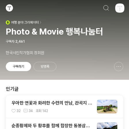
검색하기
티스토리
여행
분야 크리에이터
(새창열림)
Photo & Movie 행복나눔터
구독자
2,461
한국사진작가협회 정회원
구독하기
방명록
신고하기 레이어
열기
인기글
우아한 연꽃과 화려한 수련의 만남, 관곡지 연
꽃테마파크
32
34
조회
142
순종황제와 두 황후를 함께 합장한 동봉삼실