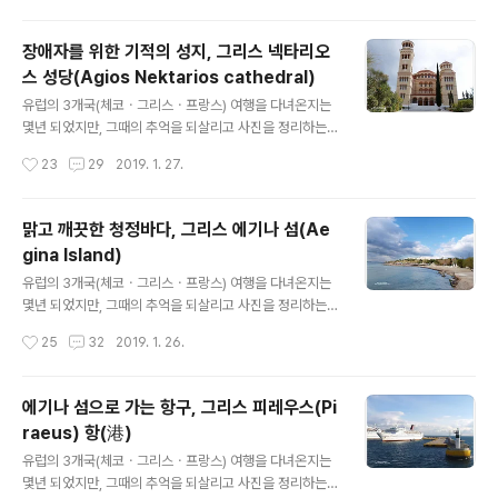
리한 아페아 신전(Temple of Aphaia)은 에기나시에서
북동쪽으로 12Km 정도 떨어진 곳에 위치해 있으며, 기원
장애자를 위한 기적의 성지, 그리스 넥타리오
전 6세기 말에서 5세기 초에 세워진 도리아식 신전이다.
스 성당(Agios Nektarios cathedral)
아페아 신전(아파이아 신전)은 파르테논 신전ㆍ포세이돈
글 내용
신전과 함께 그리스 3대 신전 중 하나라고 하며, 놀라운 것
유럽의 3개국(체코ㆍ그리스ㆍ프랑스) 여행을 다녀온지는
은 파르테논 신전과 포세이돈 신전 그리고 아페아 신전이
몇년 되었지만, 그때의 추억을 되살리고 사진을 정리하는
삼각형을 이루고 있다는 것이다. 신전의 기둥은 에기나 섬
차원에서 시간은 조금 지났지만 주 2회(토. 일) 유럽여행기
작성시간
23
29
2019. 1. 27.
에서 생산된 석회암으로 건축되어졌으며 그 대부분이 하나
를 포스팅합니다 그리스 넥타리오스 성당(Agios Nektari
의 바위로 돌기둥을 만들..
os cathedral)은 에기나 섬(Aegina Island)에 위치하
고 있으며, 이 성당은 아프거나 장애자를 위한 기적의 성당
맑고 깨끗한 청정바다, 그리스 에기나 섬(Ae
이라고 불리며 성지 순례자의 장소라고 한다. 넥타리오스
gina Island)
(St. Nectarios)는 1846년에 태어나 1920년에 선종하
글 내용
였고 이곳에 매장되어 있으며, 그리스 정교회의 성인으로
유럽의 3개국(체코ㆍ그리스ㆍ프랑스) 여행을 다녀온지는
추대되었다고 한다. 그는 또한 암ㆍ심장병ㆍ관절염ㆍ간질
몇년 되었지만, 그때의 추억을 되살리고 사진을 정리하는
심지어 실업자들의 수호신이라고 하며 지금도 몸이 아픈
차원에서 시간은 조금 지났지만 주 2회(토. 일) 유럽여행기
작성시간
25
32
2019. 1. 26.
사람들이 많이 찾고 있다고 한다. 넥타리오스(Nektarios)
를 포스팅합니다 그리스 에기나 섬(Aegina Island)은 사
의 삶..
로니코스 만(Saronic Gulf)의 여러 섬들 중 하나로, 인구
는 약 15,000여명이며 가장 그리스다운 섬으로 일컬어진
에기나 섬으로 가는 항구, 그리스 피레우스(Pi
다고 한다. 에기나 섬은 아테네와 가까운 위치에 있어 기원
raeus) 항(港)
전 1000년경 헬레니즘 시대에는 무역의 중심지였다고 하
글 내용
며, 그리스 신화에 의하면 에기나는 강의 신 아소푸스(Aso
유럽의 3개국(체코ㆍ그리스ㆍ프랑스) 여행을 다녀온지는
pus)의 딸이며 제우스(Zeus)에게 유괴되어 이곳으로 왔
몇년 되었지만, 그때의 추억을 되살리고 사진을 정리하는