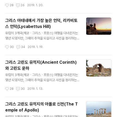
다고 전해진다. 피레우스(Piraeus)항에서 에기나 섬(Aeg
차원에서 시간은 조금 지났지만 주 2회(토. 일) 유럽여행기
작성시간
28
26
2019. 1. 20.
ina Island)까지는 1시간 30여분이 소요된다. 때로는 ..
를 포스팅합니다 그리스 피레우스(Piraeus) 항(港)은 아
테네 남서쪽 약 10km에 위치한 그리스의 최대 항구이자
지중해의 허브 항이라 하며, 유럽 각국을 오가는 배들이 모
그리스 아테네에서 가장 높은 언덕, 리카비토
두 이곳에서 출발하고 도착하며 에게 해(Aegean Sea)
스 언덕(Lycabettus Hill)
크루즈 선(cruise ship)들도 이곳에서 출발하여 다시 귀
글 내용
항한다고 한다. 아테네 시내에서 30분 거리에 위치한 이
유럽의 3개국(체코ㆍ그리스ㆍ프랑스) 여행을 다녀온지는
항구는 깊은 수심과 일정한 조수간만의 차 등 최적의 입지
몇년 되었지만, 그때의 추억을 되살리고 사진을 정리하는
를 갖췄다고 하며, 유럽과 중동ㆍ북아프리카 등 지중해 전
차원에서 시간은 조금 지났지만 주 2회(토. 일) 유럽여행기
작성시간
30
34
2019. 1. 19.
지역을 오갈 수 있어 항만 주변에 1000여 개의 해운사가
를 포스팅합니다. 그리스 아테네에서 가장 높은 언덕인 리
자리 잡고 있다고..
카비토스 언덕(Lycabettus Hill)에서는 아테네 시내 전경
을 내려다 볼 수 있으며, 언덕 정상에는 규모는 작지만 하얀
그리스 고린도 유적지(Ancient Corinth)
건물의 교회와 아름다운 종탑이 자리하고 있다. 서울의 남
와 고린도 운하
산보다는 작은 언덕이지만 해발 295m의 언덕에 위치하고
글 내용
있어 아테네 시내 전경을 바라볼 수 있으며, 걸어서 올라갈
유럽의 3개국(체코ㆍ그리스ㆍ프랑스) 여행을 다녀온지는
수도 있지만 정상까지 운행하는 케이블카(Teleferic)를
몇년 되었지만, 그때의 추억을 되살리고 사진을 정리하는
이용할 수도 있다. 이곳에서는 특히 고층건물이 하나도 없
차원에서 시간은 조금 지났지만 주 2회(토. 일) 유럽여행기
작성시간
28
30
2019. 1. 13.
는 아테네 시내의 노을을 바라보노라면, 그야말로 환상적
를 포스팅합니다. 그리스 고린도 유적지(Ancient Corint
인 풍경을 자아나기 ..
h)는 수도 아테네에서 서쪽으로 88㎞쯤 떨어진 곳에 위
치해 있으며, 고대의 고린도는 지금의 항구도시 고린도와
그리스 고린도 유적지의 아폴로 신전(The T
구별하기 위해 고(古)고린도(팔레오 Paleo)라고 부른다고
emple of Apollo)
한다. 고대 고린도는 기원전 146년 로마군의 침입으로 폐
글 내용
허가 되었다가 100년 후 기원전 44년에 로마 황제 줄리어
유럽의 3개국(체코ㆍ그리스ㆍ프랑스) 여행을 다녀온지는