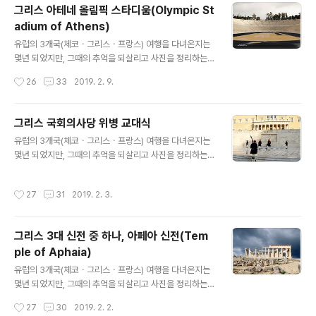
ocrates)가 사형을 선고받은 후, 이곳에 갇혀 있다가 독배
그리스 아테네 올림픽 스타디움(Olympic St
를 마시고 죽었다고 한다. 그가 이곳을 탈출할 수도 있었지
adium of Athens)
만 탈출을 한다면 부정한 일을 당했다고 해서 부정한 일로
글 내용
앙갚음 하는 것이므로, 이는 옳지 못하다는 것이 그가 독배
유럽의 3개국(체코ㆍ그리스ㆍ프랑스) 여행을 다녀온지는
를 마시고 죽은 이유라 한다. 소크라테스(Socrates)는
몇년 되었지만, 그때의 추억을 되살리고 사진을 정리하는
"너 자신을 알라", "악법도 법이다"라는 유명한 말들을 남
차원에서 시간은 조금 지났지만 주 2회(토. 일) 유럽여행기
작성시간
26
33
2019. 2. 9.
겼으며, 플라톤ㆍ아리스토텔레스와 함께 고대 그리스의 위
를 포스팅합니다 그리스 아테네 올림픽 스타디움(Olympi
대한 사상가이며 ..
c Stadium of Athens)은 그리스 아테네에 위치한 경기
장으로, 1896년 제1회 국제올림픽경기와 2004년 제28
그리스 국회의사당 위병 교대식
회 올림픽대회 개막식과 폐막식, 그리고 1997년 세계 육상
글 내용
유럽의 3개국(체코ㆍ그리스ㆍ프랑스) 여행을 다녀온지는
선수권대회가 열렸던 경기장이라 한다. 아테네 올림픽 스
몇년 되었지만, 그때의 추억을 되살리고 사진을 정리하는
타디움은 길이 204.07m, 넓이 33.35m의 말발굽모양의
차원에서 시간은 조금 지났지만 주 2회(토. 일) 유럽여행기
구조이며, 약 5만 명을 수용할 수 있는 경기장이라고 한다.
를 포스팅합니다 그리스 아테네의 신타그마 광장(Syntag
이 경기장은 스피로스 루이스 스타디움(Spyros Louis S
작성시간
27
31
2019. 2. 3.
ma Square) 맞은편에 있는 국회의사당 앞에는 터키와의
tadium)으로도 불리는데, 이는 1896년의 최초의 근대
전쟁에서 희생된 병사의 넋을 기르기 위한 무명용사비가
올..
있다. 무명용사비 앞에서는 1시간마다 국회의사당 위병들
그리스 3대 신전 중 하나, 아페아 신전(Tem
의 교대식이 있으며, 또 그 중간 30분마다 좌우의 위병들
ple of Aphaia)
이 서로의 자리를 교체하기도 한다고 한다. 위병들의 복장
글 내용
은 그리스 전통 복장인 에브조나스(Evzones) 복장으로,
유럽의 3개국(체코ㆍ그리스ㆍ프랑스) 여행을 다녀온지는
까만 털뭉치 같은 것이 달려 있고 앞코가 뾰쪽한 빨간 구두
몇년 되었지만, 그때의 추억을 되살리고 사진을 정리하는
를 신고 한쪽 발을 들어 올리면서 행하는 위병의 교대식이
차원에서 시간은 조금 지났지만 주 2회(토. 일) 유럽여행기
작성시간
27
30
2019. 2. 2.
한편으로는 무척 우스꽝스럽기도 ..
를 포스팅합니다 그리스 에게나 섬(Aegina Island)에 자