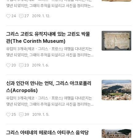
스 시저(Julius Caesar)가 로마의 식민지로 재건한 로마
몇년 되었지만, 그때의 추억을 되살리고 사진을 정리하는
시대의 유적이다 고린도 유적지에는 석기시대 유물에서부
차원에서 시간은 조금 지났지만 주 2회(토. 일) 유럽여행기
작성시간
24
27
2019. 1. 12.
터 고대 그리스시대, 그리고 로마시대와 비잔틴시대에 이
를 포스팅합니다. 그리스 고린도 유적지의 대표적 건물이
르기까지의 유물이 소장..
라 할 수 있는 아폴로 신전(The Temple of Apollo)은
태양의 신 아폴론(Apollon)을 모시기 위해 BC 6세기경에
그리스 고린도 유적지내에 있는 고린도 박물
건설한 신전이라 한다. 이 신전은 그리스 신전 중 올림피아
관(The Corinth Museum)
의 헤라 신전 다음으로 오래된 것으로, 유적지에서 발굴된
글 내용
유물의 대부분은 고린도 양식이지만 아폴로 신전은 예외적
유럽의 3개국(체코ㆍ그리스ㆍ프랑스) 여행을 다녀온지는
으로 외부는 도리아 양식으로 설계하였고 내부는 고린도
몇년 되었지만, 그때의 추억을 되살리고 사진을 정리하는
양식으로 건축하였다고 한다. 신전의 본래 높이는 7.2m의
차원에서 시간은 조금 지났지만 주 2회(토. 일) 유럽여행기
작성시간
20
23
2019. 1. 6.
원주기둥이 38개가 있었던 웅장한 규모였다고 하나, 지금
를 포스팅합니다. 그리스 고린도 유적지(Ancient Corint
은 7개의 기둥만이 ..
h)는 고대부터 로마시대까지 세워진 유적으로, B.C 146년
로마군의 침입으로 폐허가 된 고대 도시국가를 B.C 44년
신과 인간이 만나는 언덕, 그리스 아크로폴리
로마 황제 시저가 재건한 로마시대의 유적지라고 한다. 고
스(Acropolis)
린도 박물관은 고린도 유적지 내에 있는 박물관으로 1932
글 내용
년에 건립하였다고 하며, 개인 박물관으로 생각이 들만큼
유럽의 3개국(체코ㆍ그리스ㆍ프랑스) 여행을 다녀온지는
의외로 아담하고 규모가 작은 박물관이다. 박물관 안에는
몇년 되었지만, 그때의 추억을 되살리고 사진을 정리하는
줄리어스 시저(Julius Caesar)와 그의 아들 아우구스투
차원에서 시간은 조금 지났지만 주 2회(토. 일) 유럽여행기
작성시간
25
39
2019. 1. 5.
스(Caesar Augustus), 그리고 네로(Nero) 등 많은 로
를 포스팅합니다. 그리스 아크로폴리스(Acropolis)는 신
마..
과 인간이 만나는 언덕으로, 언덕 위에는 파르테논(Parthe
non) 신전과 에레크테이온(Erechtheion) 신전이 자리하
그리스 아테네의 헤로데스 아티쿠스 음악당
고 있으며, 또한 아크로폴리스 언덕에서는 아테네 시내를
글 내용