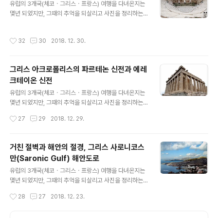
유럽의 3개국(체코ㆍ그리스ㆍ프랑스) 여행을 다녀온지는
사방으로 볼 수 있는 곳이다. 아크로폴리스를 올라가는 입
몇년 되었지만, 그때의 추억을 되살리고 사진을 정리하는
구에는 아레오파고스(Areopagos) 언덕이 있으며, 아크
차원에서 시간은 조금 지났지만 주 2회(토. 일) 유럽여행기
로폴리스 언덕에 오르면 언덕아래로 제우스 신전과 불의
를 포스팅합니다. 그리스 아테네 아크로폴리스의 파르테논
신 헤파이토스(Hephaestus) 신전이 보이고 헤로데스 아
작성시간
32
30
2018. 12. 30.
신전 아래에 위치한 헤로데스 아티쿠스 음악당(Odeion o
티쿠스 음악당과 디오니소스 극장 터도 보인다. 제우스 신
f Herodes Atticus)은 고대 아테네의 귀족인 헤로데스
전은 올림포스 12..
아티쿠스(Herodes Atticus)가 죽은 아내를 추모하여 1
그리스 아크로폴리스의 파르테논 신전과 에레
61년에 아테네 시민에게 기증한 음악당이라고 한다. 이곳
크테이온 신전
헤로데스 아티쿠스 음악당은 자연을 이용한 음향장치를 사
글 내용
용한다고 하며, 지금도 조명시설만 갖추면 축제와 공연이
유럽의 3개국(체코ㆍ그리스ㆍ프랑스) 여행을 다녀온지는
이루어지고 있다고 한다. 음악당이 수용할 수 있는 관객석
몇년 되었지만, 그때의 추억을 되살리고 사진을 정리하는
은 5,000명 정도라 하며, 매년 7~9월의 주말에는 아테네
차원에서 시간은 조금 지났지만 주 2회(토. 일) 유럽여행기
작성시간
27
29
2018. 12. 29.
페스티벌을 비롯..
를 포스팅합니다. 그리스 아테네의 아크로폴리스(Acropo
lis)에 위치하고 있는 파르테논 신전(Parthenon)은 고대
아테네의 주신(主神) 아테나이 파르테노스(Athena Part
거친 절벽과 해안의 절경, 그리스 사로니코스
henos, 처녀 아테나)를 모신 신전으로, 아테네 시민들의
만(Saronic Gulf) 해안도로
염원과 기술을 모아 지은 신전이라 한다. 파르테논 신전은
글 내용
흰 대리석으로 지은 직4각형의 건축물로 기원전 5세기에
유럽의 3개국(체코ㆍ그리스ㆍ프랑스) 여행을 다녀온지는
건축된 대표적인 도리스식(doric oder) 건축물이며, 아테
몇년 되었지만, 그때의 추억을 되살리고 사진을 정리하는
네의 여러 신전 가운데 그 규모가 가장 크다고 한다. 파르테
차원에서 시간은 조금 지났지만 주 2회(토. 일) 유럽여행기
작성시간
28
27
2018. 12. 23.
논 신전은 수세기 동안 대부분의 조각품을 잃어버리는 등
를 포스팅합니다 그리스 사로니코스 만(Saronic Gulf)은
크게 손상..
아티카 반도의 수니온 곶과 펠로폰네소스 아르골리스 반도