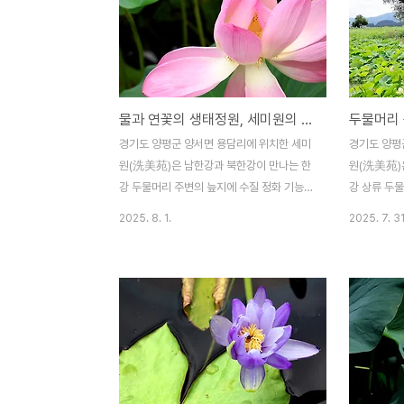
물과 연꽃의 생태정원, 세미원의 홍련
경기도 양평군 양서면 용담리에 위치한 세미
경기도 양평
원(洗美苑)은 남한강과 북한강이 만나는 한
원(洗美苑)
강 두물머리 주변의 늪지에 수질 정화 기능이
강 상류 두물
뛰어난 연꽃 등 수생식물을 식재하여 꾸민 물
규모로 수질 
2025. 8. 1.
2025. 7. 31
과 연꽃의 생태정원이다. 세미원에는 아름답
생식물을 식
고 황홀한 연꽃들로 가득한 홍련지와 백련지
원이다. 세
를 비롯하여 페리기념 연못ㆍ사랑의 연못ㆍ
들로 가득한
빅토리아 연못ㆍ열대수련정원ㆍ유상곡수ㆍ
한정(歲寒庭
장독대 분수 등 연꽃과 더불어 볼거리 또한
ㆍ사랑의 
다양하다. 세미원 일원에서는 지난 2025. 6.
원ㆍ유상곡수
27(금)부터 오는 2025. 8. 10(일)까지 ‘연
미원 일원에서
꽃, 내 마음에 담다’를 주제로 ‘2025 연꽃문
오는 2025.
화제’가 진행되고 있다. 세미원 이용은 4월
담다’를 주제