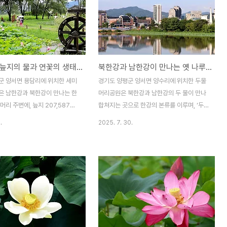
두물머리 늪지의 물과 연꽃의 생태정원, 세미원(洗美苑)
북한강과 남한강이 만나는 옛 나루터, 두물머리공원
군 양서면 용담리에 위치한 세미
경기도 양평군 양서면 양수리에 위치한 두물
은 남한강과 북한강이 만나는 한
머리공원은 북한강과 남한강의 두 물이 만나
머리 주변에, 늪지 207,587㎡
합쳐지는 곳으로 한강의 본류를 이루며, ‘두
정화 기능이 뛰어난 연꽃 등 수
물머리’라는 이름은 이들 두 강이 만나는 곳
.
2025. 7. 30.
재하여 꾸민 물과 연꽃의 생태정
이라 붙여진 이름이다. 두물머리 입구에서 두
미원에는 우아하고 아름다운 연꽃
물경까지 강변을 따라 나무숲길을 따라 산책
 홍련지와 백련지를 비롯하여 세
할 수 있으며, 주차료와 입장료도 없으므로
)ㆍ장독대 분수ㆍ페리기념 연못
가족과 연인들의 주말 나들이 명소이기도 하
연못ㆍ빅토리아 연못ㆍ열대수련정
다. 두물머리 산책로는 일반적인 산책로와는
 등 다양한 볼거리들도 많다. 세
달리 두물머리의 위치적 특성을 고려하여 북
는 지난 2025. 6. 27(금)부터
한강 줄기와 남한강 줄기를 형상화한 스토리
 8. 10(일)까지 ‘연꽃, 내 마음에
텔링 개념을 도입하여 친환경적 공법의 순환
로 ‘2025 연꽃문화제’가 진행되
형 산책로로 조성하였다고 한다. 두물머리 산