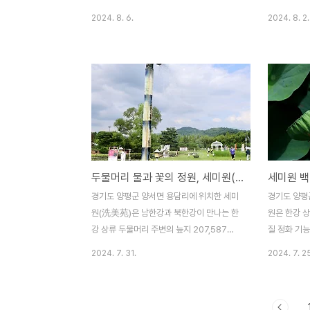
물머리’라는 이름은 이들 두 강이 만나는 곳
에 수질 정화
2024. 8. 6.
2024. 8. 2.
이라 붙여진 이름이다. 두물머리라 불리는 양
물을 식재하
수리(兩水里) 일대는 충적지가 발달해 있고
다. 세미원
하천변을 따라 발달한 저지대는 주로 논으로
뿐만 아니라
이용되고 있으며, 주변에 위치한 세미원(洗
초본식물ㆍ목
美苑)은 연꽃단지로도 유명하다. 옛 두물머
을 보유하고
리 나루터는 남한강 최상류 물길이었던 강원
난 2024. 6
도 정선ㆍ충북 단양과 물길의 종착지인 뚝섬
지 ‘2024
과 마포나루를 이어주던 나루터였으며, 세곡
으며, 개장시
선과 장삿배가 정박하는 남한강 물길의 정류
운영하고 관
두물머리 물과 꽃의 정원, 세미원(洗美苑)
세미원 백
장이기도 하였다고 한다. 두물머리나루는
ㆍ청소년ㆍ경
1973년에 팔당 댐이 완공되면서 나루터로서
(洗美苑)이
경기도 양평군 양서면 용담리에 위치한 세미
경기도 양평
의 기능을 상실하였고, 우천리가 수몰되어 소
씻고 꽃을 
원(洗美苑)은 남한강과 북한강이 만나는 한
원은 한강 
내섬이 된 이후에도 귀여리와 분원리로 건..
洗心 觀..
강 상류 두물머리 주변의 늪지 207,587㎡
질 정화 기
규모에 수질 정화 기능이 뛰어난 연꽃 등 수
주로 식재하
2024. 7. 31.
2024. 7. 2
생식물을 식재하여 꾸민 물과 연꽃의 생태정
한다. 세미
원이다. 세미원은 우아하고 아름다운 연꽃들
가득한 백련
로 가득한 홍련지와 백련지를 비롯하여 페리
념 연못ㆍ사