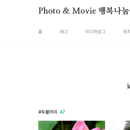
본문 바로가기
Photo & Movie 행복나
홈
태그
미디어로그
위
두물머리
47