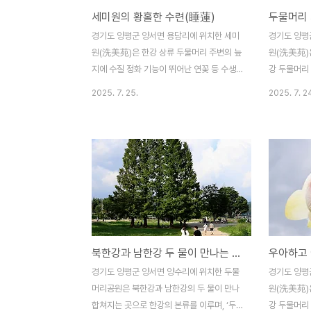
세미원의 황홀한 수련(睡蓮)
~10월까지는 휴관일 없이 매일 운영하며, 개
고 있다. 세
장시간은 09:00~20:00까지이고 관람요금
관일 없이 
경기도 양평군 양서면 용담리에 위치한 세미
경기도 양평
은 일반 7,000원(양평사랑상품권 2,000원
09:00~2
원(洗美苑)은 한강 상류 두물머리 주변의 늪
원(洗美苑)
지급) ..
7,000원..
지에 수질 정화 기능이 뛰어난 연꽃 등 수생
강 두물머리
식물을 식재하여 꾸민 물과 연꽃의 생태정원
뛰어난 연꽃
2025. 7. 25.
2025. 7. 2
이다. 세미원에는 화려한 수련과 연꽃뿐만 아
계절 아름다
니라 수생식물 약 70여종을 비롯하여 초본식
에는 아름답
물ㆍ목본식물 등 총 270여종의 식물을 보유
지와 홍련지
하고 있다고 한다. 세미원 일원에서는 지난
랑의 연못
2025. 6. 27(금)부터 오는 2025. 8.
유상곡수ㆍ장
10(일)까지 ‘연꽃, 내 마음에 담다’를 주제로
거리 또한 
‘2025 연꽃문화제’가 진행되고 있다. 세미원
2025. 6. 
(洗美苑)이라는 이름은 '물을 보면 마음을
10(일)까지
씻고 꽃을 보면 마음을 아름답게 하라(觀水
‘2025 연
북한강과 남한강 두 물이 만나는 두물머리공원
洗心 觀花美心)' 라는 글에서 따온 이름이
에는 아름답
라고 한다. 세미원 이용은 4월~10월까지는
라 수생식물
경기도 양평군 양서면 양수리에 위치한 두물
경기도 양평
휴관일 없이 매일 운영하며, 개장시간은
ㆍ목본식물 
머리공원은 북한강과 남한강의 두 물이 만나
원(洗美苑)
09:00..
고 있다고 한다
합쳐지는 곳으로 한강의 본류를 이루며, ‘두
강 두물머리 