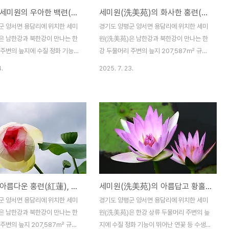
두물머리 세미원의 우아한 백련(白蓮)
세미원(洗美苑)의 화사한 홍련(紅蓮)
미원 이용은 4월~10월까지는 휴
책로는 다른 근원을 가진 두 강이 만나는 화
매일 운영하며, 개장시간은
합을 상징하고 다른 한편으로는 생명의 잉태
군 양서면 용담리에 위치한 세미
경기도 양평군 양서면 용담리에 위치한 세미
0:00까지이고 관람요금은 일반
를 의미하는 화합의 공간을 의미한다고 한다.
은 남한강과 북한강이 만나는 한
원(洗美苑)은 남한강과 북한강이 만나는 한
배다리 부교(浮橋)는 두물머리..
 주변의 늪지에 수질 정화 기능이
강 두물머리 주변의 늪지 207,587㎡ 규모
 등 수생식물을 주로 식재하여 사
에 수질 정화 기능이 뛰어난 연꽃 등 수생식
4.
2025. 7. 23.
운 물의 정원이라고 한다. 세미원
물을 식재하여 꾸민 물과 연꽃의 생태정원이
고 우아한 연꽃들로 가득한 백련
다. 세미원에는 아름답고 화려한 연꽃과 수련
를 비롯하여 페리기념 연못ㆍ사
뿐만 아니라 수생식물 약 70여종을 비롯하여
ㆍ빅토리아 연못ㆍ열대수련정원ㆍ
초본식물ㆍ목본식물 등 총 270여종의 식물
독대 분수 등 연꽃과 더불어 볼
을 보유하고 있다고 한다. 세미원 일원에서는
다양하다. 세미원 일원에서는 지난
지난 2025. 6. 27(금)부터 오는 2025. 8.
27(금)부터 오는 2025. 8.
10(일)까지 ‘연꽃, 내 마음에 담다’를 주제로
 ‘연꽃, 내 마음에 담다’를 주제로
‘2025 연꽃문화제’가 진행되고 있다. 세미원
꽃문화제’가 진행되고 있다. 세미원
은 지난 2019년에 경기도에서는 처음으로
우아하고 아름다운 홍련(紅蓮), 세미원(洗美苑)
세미원(洗美苑)의 아름답고 황홀한 수련(睡蓮)
고 화려한 연꽃과 수련뿐만 아니
경기도 지방정원 제1호로 등록하였으며, 생
 약 70여종을 비롯하여 초본식물
태환경교육ㆍ체험교육ㆍ전시활동을 겸하는
군 양서면 용담리에 위치한 세미
경기도 양평군 양서면 용담리에 위치한 세미
등 총 270여종의 식물을 보유하
복합문화공간을 지향하는 정원이라고 한다.
은 남한강과 북한강이 만나는 한
원(洗美苑)은 한강 상류 두물머리 주변의 늪
. ..
세미원..
주변의 늪지 207,587㎡ 규모
지에 수질 정화 기능이 뛰어난 연꽃 등 수생