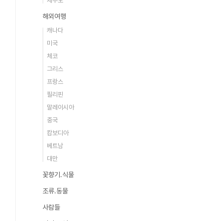
제주도
해외여행
캐나다
미국
체코
그리스
프랑스
필리핀
말레이시아
중국
캄보디아
베트남
대만
꽃향기.식물
조류.동물
사람들