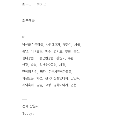
최근글
인기글
최근댓글
태그
남산골 한옥마을
사진애호가
꽃향기
서울
충남
미녀모델
파주
경기도
부천
춘천
생태공원
오동근린공원
강원도
수원
한강
충북
일산호수공원
시흥
한장의 사진
바다
한국사진작가협회
가을단풍
화성
전국사진촬영대회
남양주
지역축제
양평
고양
영화이야기
인천
전체 방문자
Today :