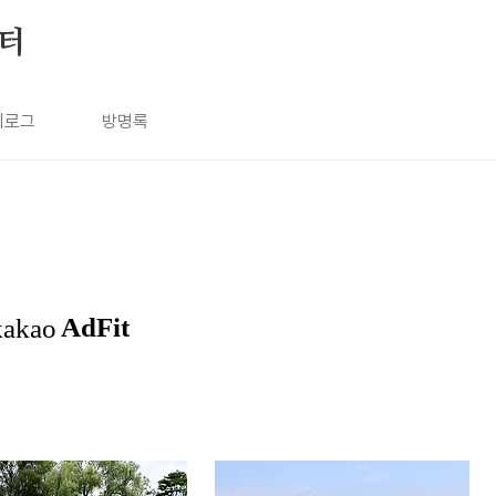
눔터
치로그
방명록