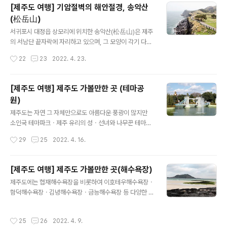
졌..
을 이루고 있으며 천연기념물 제526호로 지정되었다. 용
[제주도 여행] 기암절벽의 해안절경, 송악산
머리 해안의 이름은 해안의 지형지세가 마치 용이 머리를
(松岳山)
쳐들고 바다로 뛰어 들려는 자세를 취하고 있는 용의 머리
글 내용
를 닮았다 해서 붙여진 이름이라고 한다. 용머리 해안은 드
서귀포시 대정읍 상모리에 위치한 송악산(松岳山)은 제주
넓은 암벽의 침식 지대가 펼쳐져 장관을 이루고 있으며, 기
의 서남단 끝자락에 자리하고 있으며, 그 모양이 각기 다른
나긴 역사 속에 비밀의 방처럼 움푹 패인 굴방이나 암벽이
99개의 크고 작은 봉우리가 모여 있어 일명 99봉이라고도
작성시간
22
23
2022. 4. 23.
간직하고 있는 모습은 웅장함 그 자체이다. 해식애 앞쪽으
한다. 송악산 주봉의 높이는 해발 104m 둘레 500m이며,
로는 좁지만 평탄한 파식대가 발달되어 ..
이 주봉을 중심으로 넓고 평평한 초원지대와 여러 개의 봉
우리들이 있다. 송악산은 성산일출봉과 마찬가지로 해안에
[제주도 여행] 제주도 가볼만한 곳 (테마공
서 직접 솟아있는 수중화산체(水中火山體)이며, 응회환
원)
(凝灰環)이 외곽을 형성하고 그 내부에 다시 화산활동에
글 내용
의해 분석구가 형성된 이중화산이라고 한다. 송악산은 1차
제주도는 자연 그 자체만으로도 아름다운 풍광이 많지만
폭발로 형성된 제 1분화구 안에 2차 폭발이 일어나 2개의
소인국 테마파크ㆍ제주 유리의 성ㆍ선녀와 나무꾼 테마공
분화구가 존재하는 이중 분화구의 화산지형으로 세계적으
원 등 다양한 내용으로 꾸며진 테마파크 또한 볼거리도 많
작성시간
29
25
2022. 4. 16.
로 그 유례가 드물다고 한다. 송악산 주봉 정상의 분석구
다. 1. 소인국 테마파크 서귀포시 안덕면 서광리에 위치한
(噴石丘)는 응회암(凝灰岩)으로 둘러싸..
소인국 테마파크는 세계적으로 유명한 건축물들을 미니어
처로 만들어 전시하고 있는 테마파크이다. 테마파크 내에
[제주도 여행] 제주도 가볼만한 곳(해수욕장)
는 타워 브릿치ㆍ자유의 여신상ㆍ피사의 사탑ㆍ불국사ㆍ
글 내용
제주도에는 협재해수욕장을 비롯하여 이호테우해수욕장ㆍ
좌불상ㆍ파르테논신전ㆍ러시모아상 등 116개의 다양한
함덕해수욕장ㆍ김녕해수욕장ㆍ금능해수욕장 등 다양한 해
모형이 전시되어 있다. 자유의 여신상은 미국 독립 100주
수욕장이 많지만, 흰색의 사빈해안(砂濱海岸)과 검은색의
년을 기념하여 프랑스가 기증한 여신상으로 독립선언문과
현무암이 대조를 이루는 협재해수욕장이 최고의 해수욕장
횃불을 들고 있으며 1/25 스케일이라고 한다. 러시모아상
작성시간
25
26
2022. 4. 9.
이라 할 수 있다. 1. 협재해수욕장(狹才海水浴場) 제주시
은 북미대륙 한가운데 위치한 러시모어 산에 조각된 조지