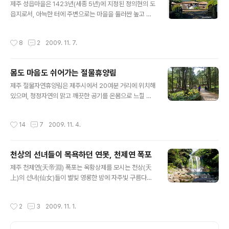
제주 성읍마을은 1423년(세종 5년)에 지정된 정의현의 도
출봉은 「해 뜨는 으름」으로도 불리며 천연기념물 제 420호
읍지로서, 아늑한 터에 주변으로는 마을을 둘러싼 높고 낮
이기도 하며, 약 5천년전 얕은 수심의 해저에서 수성화산
은 봉우리들이 의젓하게 감싸고 있다.. 또한, 길들이 굽이굽
(水性火山) 분출에 의해 형성된 전형적인 응회구(凝灰
이 돌아나 있고 길과 길이 만나는 지점에 평상과 나무들을
丘)라고 한다.. 별장바위는 형상이 등경과 같이 생겨서 등
작성시간
8
2
2009. 11. 7.
두어, 쉼터와 모임장소로 사용하였다고 한다... 성읍마을에
경돌바위라고도 하며, 대장군 바위를 바라보고 명령을 받
는 정의현 관청건물이었던 일관헌을 비롯하여, 느티나무와
는 형상이다. 중장군바위는 서 있는 형상이 ..
팽나무(천연기념물 제161호)ㆍ정의향교ㆍ돌하루방ㆍ초가
몸도 마음도 쉬어가는 절물휴양림
등 많은 문화재가 있으며, 소박하면서도 멋스러운 풍경과
글 내용
함께 제주도의 고유한 생활풍습을 엿볼 수 있는 곳이다. 제
제주 절물자연휴양림은 제주시에서 20여분 거리에 위치해
주 돌하르방은 대체로 벙거리형 모자, 부리부리한 왕방울
있으며, 청정자연의 맑고 깨끗한 공기를 온몸으로 느낄 수
눈, 큼지막한 주먹코, 꼭 다문 입, 배 위아래로 얹은 두손을
있는 휴양림이다. 휴양림 입구에서부터 40여년생의 삼나
모습을 하고 있는 형태의 석상(石像)을 말한다.. 이 석상은
무 숲에서는 피톤치드 향기를 온몸으로 느낄 수 있어 마음
작성시간
14
7
2009. 11. 4.
성문 앞에 세워지면 수호..
과 몸이 모두 상쾌해 지는 것을 느낄 수 있다.. 절물이라는
지명의 유래는 옛날에 절 옆에 물이 있었다고 하여 붙여진
이름으로, 현재 절은 없으나 약수암이 남아있다. 약수터에
천상의 선녀들이 목욕하던 연못, 천제연 폭포
서 솟아나는 용천수는 신경통과 위장병에 큰 효과가 있다
글 내용
고 전해지고 있을 뿐아니라, 음용수로도 이용되고 있어 제
제주 천제연(天帝淵) 폭포는 옥황상제를 모시는 천상(天
주시 먹는 물 제1호로 지정하여 관리하고 있다고 한다..
上)의 선녀(仙女)들이 별빛 영롱한 밤에 자주빛 구름다리
를 타고 몰래 내려와, 맑은 물에 목욕을 하며 노닐다 하늘로
올라갔다는 전설에 의해 붙여진 이름이라 한다.. 천제연 폭
작성시간
2
3
2009. 11. 1.
포는 울창한 난대림지대 사이로 3단 폭포로 형성되어 있으
며, 제1폭포에서 떨어져 수심 21m의 연못을 이루고, 이 물
은 다시 제2폭포, 제3폭포를 거쳐 바다로 흘러 들어간다.