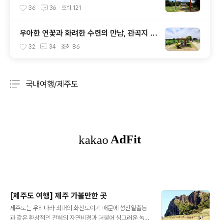
릉(洪陵)
36
36
조회
121
우아한 연꽃과 화려한 수련의 만남, 관곡지 연
꽃테마파크
32
34
조회
86
국내여행/제주도
분류 전체보기
주요 글 목록
[제주도 여행] 제주 가볼만한 곳
글 내용
제주도는 우리나라 최대의 화산도이기 때문에 성산일출봉
과 같은 환상적인 천혜의 자연비경과 더불어 싱그러운 녹