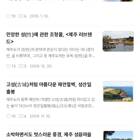
거인이 된 듯한 느낌을 받게 된다.. 앙코르의 미소 12세기
정원으로 꾸며져 있다.. 은 열대ㆍ아열대 지방의 수생식물
대리석 건축물로 무려 176년이 걸려 완성하였으며 매년 1
을 중심으로 조성한 물의 정원으로, 아마존강 원산의 잎의
작성시간
10
6
2010. 1. 10.
mm씩 기울어져 간다는 (피사의 사탑) 영국제국이 절정기
크기 2m에 이르는 세계에서 가장 큰 수련인 빅토리아 수
를 구사하던 1894년에 완성된 템즈강의 가장 하류에 있는
련, 물속에서 아름다운..
개폐교 (타워 브릿지) 미국 뉴욕항의 리버티섬에 세워진 거
민망한 성(性)에 관한 조형물, <제주 러브랜
대한 여신상 (자유의 여신상) 소인국테마파크의 또 다른 풍
드>
경을 볼 수 있습니다.. http://blog.daum.net/kangdant
글 내용
e/15604297
제주도가 성(性)에 관하여 관심이 많다는 의미는 아니겠지
만, 을 비롯하여 , 그리고 등 제주도에는 유독 성(性)을 주
제로 한 다양한 전시관이 많은 것 같다.. 지난 여행때 다녀
작성시간
13
5
2009. 12. 30.
온 에서는 실내 전시관에 다양하고 볼만한 전시물이 많았
던 것 같은데, 이번 에서는 백록미술관에 작가들의 다양한
기획전을 전시하기도 하지만, 주로 실외에 보기에 민망한
고성(古城)처럼 아름다운 해안절벽, 성산일
성(性)에 관한 조형물들을 설치한 것이 대부분이어서 조금
출봉
은 아쉬웠다...
글 내용
제주도의 동쪽 해안에 거대한 고성(古城)처럼 자리잡고 있
는 높이 182m의 성산일출봉(城山日出奉)은 사발모양의
분화구를 잘 간직하고 있을 뿐 아니라, 해안절벽을 따라 다
작성시간
10
6
2009. 11. 10.
양하고 아름다운 내부구조를 보여주고 있다.. 이러한 특징
들은 일출봉의 과거 화산활동은 물론, 전 세계 수성화산의
분출과 퇴적과정을 이해하는데 중요한 자료를 제공하고 있
소박하면서도 멋스러운 풍경, 제주 성읍마을
다는 점에서 커다란 지질학적 가치가 있다고 한다.. 성산일
글 내용