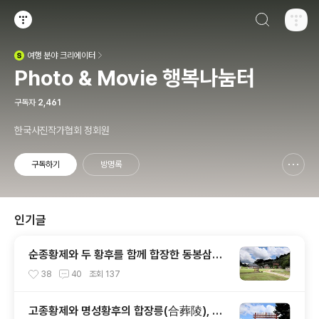
검색하기
티스토리
여행
분야 크리에이터
(새창열림)
Photo & Movie 행복나눔터
구독자
2,461
한국사진작가협회 정회원
구독하기
방명록
신고하기 레이어
열기
인기글
순종황제와 두 황후를 함께 합장한 동봉삼실
합장릉, 유릉(裕陵)
38
40
조회
137
고종황제와 명성황후의 합장릉(合葬陵), 홍