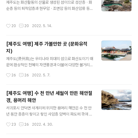
제주도는 화산활동의 산물로 생성된 섬이므로 성산층ㆍ화
화의 정원ㆍ제주 돌문화전시관ㆍ돌 한마을 등 3코스로 나
순층 등의 퇴적암층과 현무암ㆍ조면암 등의 화산암류 등의
누어 관람할 수 있으며, 전시관 내부에서는 진기하고 신비
신비롭고 경이로운 기암괴석들이 많다. 제주도의 해안절경
로운 형상을 한 다양한 돌 모양을 만나볼 수 있다. 제1코스
으로는 용머리해안ㆍ대포동 주상절리 등 자연의 신비를 고
신화의 정원은 돌박물관ㆍ오백장군갤러리ㆍ어머니의 방
작성시간
20
20
2022. 5. 14.
스란히 느낄 수 있는 곳도 많지만, 황우지 선녀탕ㆍ외돌개
코스이며, 전설의 통로와 숲길이 주변환경과 자연스럽게
ㆍ용연(龍淵) 등 또한 절경이라 할 수 있다. 1, 황우지 선녀
어우러지는 하늘연못과 돌박물관을 관람할 수 있으며, 야
탕 서귀포시 서홍동에 위치한 황우지 선녀탕은 두 개의 검
외전..
[제주도 여행] 제주 가볼만한 곳 (문화유적
은 현무암 바위가 요새처럼 둘러 쳐진 해안 웅덩이로, 암석
지)
아래쪽으로 바닷물이 순환되면서 맑은 물이 유지되므로 물
글 내용
놀이를 즐기기에 좋은 환경을 갖추고 있다. 선녀탕이 있는
제주도(濟州島)는 우리나라 최대의 섬으로 화산도이기 때
황우지 해안은 완만한 만(灣) 형태를 이루고 있으며, 중간
문에 환상적인 천혜의 자연풍경과 더불어 다양한 볼거리와
에 돌기둥처럼 선 바위섬이 파도를 막아주고 있는 형태라
휴식공간인 테마공원도 많고 문화유적지 등도 많다. 제주
작성시간
26
26
2022. 5. 7.
할 수 있다. 황우지 선녀탕은 물이 깨끗하..
도에 가볼만한 문화유적지로는 조선시대 제주도의 정치ㆍ
행정ㆍ문화의 중심지였던 제주목 관아(濟州牧 官衙)를
비롯하여 제주도의 삼신인(三神人)이 태어난 삼성혈(三
[제주도 여행] 수 천 만년 세월이 만든 해안절
姓穴), 그리고 천재화가 이중섭 거주지 등이 있다. 1. 제주
경, 용머리 해안
목 관아(濟州牧 官衙) 제주시 삼도2동에 위치한 제주목
글 내용
관아(濟州牧 官衙)는 조선시대 제주도의 정치ㆍ행정ㆍ문
서귀포시 안덕면 사계리에 위치한 용머리 해안은 수 천 만
화의 중심지이면서 제주고유의 역사적 숨결이 아우르는 공
년 동안 층층이 쌓이고 쌓인 사암층 암벽이 파도에 깎여 제
간이라 할 수 있다. 제주 관아시설은 1434년(세종 16년)
주 최고의 해안절경(海岸絶景)을 이루고 있다. 용머리 해
작성시간
23
26
2022. 4. 30.
에 화재로 인해 건물이 모두 불 타 없어졌으나 바로 역사
안은 산방산 자락에서 해안가로 뻗어나가는 곳에 위치하고
(役事)를 시작하는 등 조선시대 내내 중ㆍ개축이 이루어
있으며, 길이 30~50m의 절벽이 굽이치듯 이어지는 장관