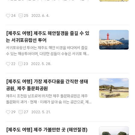
차밭이 있는 오설록(o'sulloc), 그리고 이색적인 볼거리가
많은 아프리카박물관 등도 있다. 1. 성산일출봉(城山日出
작성시간
24
25
2022. 6. 4.
奉) 서귀포시 성산읍 성산리에 위치한 성산일출봉(城山日
出奉)은 약 5천 년 전 얕은 수심의 해저에서 수성화산(水
性火山) 분출에 의해 형성된 전형적인 응회구(凝灰丘)라
[제주도 여행] 제주도 해안절경을 즐길 수 있
고 한다. 성산일출봉은 산 전체가 하나의 움푹한 사발모양
는 서귀포유람선 투어
의 분화구를 잘 간직하고 있을 뿐 아니라 해안절벽을 따라
글 내용
다양하고 아름다운 내부구조를 보여주고 있으며, 천연기념
서귀포유람선 투어는 제주도 해안 비경을 바다에서 즐길
물 제420호로 지정되어 있다. 성산일출봉은 ‘해 뜨는 으
수 있는 해상투어이며, 다양한 섬들이 수놓은 서귀포 해안
름’으로도 불리며, 제주도의 동쪽 해안에 거대한 고성처럼
일대를 유람선 타고 즐길 수 있다. 서귀포 유람선투어는 서
작성시간
22
23
2022. 5. 28.
지름 약 400m 넓이 2.64㎢에 이르는..
귀포 해안의 범섬ㆍ문섬ㆍ섶섬ㆍ새섬ㆍ12동굴 등을 비롯
하여 정방폭포ㆍ외돌개 등 서귀포의 해안절경을 선상에서
바라볼 수 있다. 서귀포 유람선투어는 천지연폭포 인근의
[제주도 여행] 가장 제주다움을 간직한 생태
서귀포시 서홍동의 선착장에서 출발하여 왕복 1시간여 정
공원, 제주 돌문화공원
도 소요되며, 요금은 성인 19,000원, 청소년 17,000원,
글 내용
소인 9,500원, 경로 17,000원 등이다. 수많은 섬들이 수
제주시 조천읍 남조로에 위치한 제주 돌문화공원은 제주
놓은 서귀포 해안일대는 유네스코 보존지역이면서 서귀포
돌문화의 과거ㆍ현재ㆍ미래가 살아 숨 쉬는 공간으로, 제
시에서 해양공원으로 지정한 곳이다.
주의 정체성ㆍ향토성ㆍ예술성을 살려 조성한 가장 제주다
작성시간
29
27
2022. 5. 21.
움을 간직한 박물관이자 생태공원이라고 한다. 제주 돌문
화공원은 제주 사람들의 생활모습과 제주의 돌 문화에 대
한 다양한 모습을 보여주는 공원이며, ‘공간과 돌의 완벽
[제주도 여행] 제주 가볼만한 곳 (해안절경)
함’을 보여주는 공원이라 할 수 있다. 제주 돌문화공원은 신
글 내용