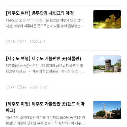
한림읍 협재리에 위치한 협재해수욕장은 경사가 완만해 수
워싱턴ㆍ토머스 제퍼슨ㆍ루스벨트ㆍ링컨 등의 미국 대통
심이 얕으며, 흰색의 사빈해안으로 구성된 해안과 검은색
령 조각상이..
[제주도 여행] 용두암과 새연교의 야경
의 현무암이 곳곳에 노출되어 있어 색다른 대조를 이룬다.
글 내용
협재해수욕장은 제주올레 14코스의 일부이며 1980년대
제주도는 모든 지역이 아름다운 절경을 이루고 있는 섬이
제주도 관광종합개발계획의 일환으로 개발되었으며, 바닷
지만, 야경이 아름다운 곳으로는 바다를 향해 울부짖는 듯
물은 투명한 물에 에메랄드빛 물감을 풀어놓은 듯 맑고 깨
한 형상의 신비로운 용두암(龍頭巖)과 일곱 빛깔 무지개
끗하다. 협재해수욕장은 현무암층 위에 패사가 퇴적되어
처럼 찬란한 서귀포의 새연교 야경이 색다른 풍경을 연출
작성시간
25
28
2022. 4. 2.
해수욕장으로서 좋은 여건을 지니고 있으며, 해안의 폭은
한다. 1. 용두암(龍頭巖) 제주시 용두암길에 위치한 용두
30∼90..
암(龍頭巖)은 제주도 기암(奇巖) 중 하나로 손꼽히는 바
위이며, 바다 속에 잠긴 몸통 길이 30m에 바다위로 나온
[제주도 여행] 제주도 가볼만한 곳(식물원)
머리 높이가 10m 규모의 바위이다. 용두암이라는 이름은
글 내용
바다 속 용궁에 살던 용(龍)이 하늘로 오르려다 굳어진 모
제주도(濟州島)는 우리나라 최대의 섬으로 대륙붕 위에
습과 같다고 하여 붙여졌다고 하며, 파도가 칠 때는 살아 움
형성된 화산도이기 때문에 성산일출봉ㆍ송악산 등 신비롭
직이는 듯한 생동감이 드러나기도 하고 바다에 운무가 깔
고 환상적인 해안의 자연도 아름답지만, 절물자연휴양림을
리면 용궁에 살던 용(龍)이 영락없이 하늘로 승천하는 용머
비롯하여 다양한 식물원 등을 즐길 수 있다. 1. 방림원 제주
작성시간
27
28
2022. 3. 26.
리 모습과 같다. 용두암은 화산이 폭발할..
시 한경면 저지리에 위치한 방림원은 전 세계의 야생화를
모아놓은 자연생태 그대로의 야생화 전문 테마파크라고 한
다. 제1ㆍ2ㆍ3 전시장에는 300여종의 야생화가 전시되어
[제주도 여행] 제주도 가볼만한 곳(랜드 테마
있으며, 야외정원에는 재미있는 석상들과 다양한 식물들을
파크)
만날 수 있고 자연형태를 살린 형제폭포 주변에는 200여
글 내용
가지의 식물들이 식재되어 있다. 형제폭포는 사랑과 우정
지난 주에 소개하였던 제주도 테마파크 포스팅 중 ‘제주 러
을 모티브로 만든 공간으로, 폭포ㆍ연못ㆍ야생화가 어우러
브랜드’ 내용이 청소년 유해 정보라 하여 삭제되어 제주 러