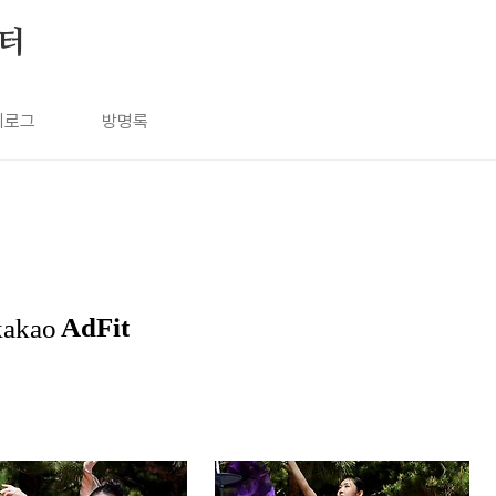
눔터
치로그
방명록