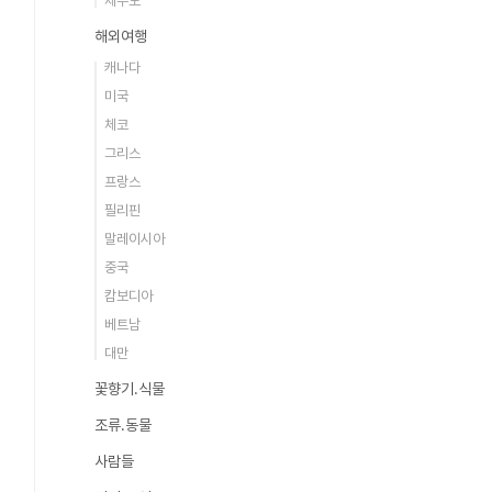
제주도
해외여행
캐나다
미국
체코
그리스
프랑스
필리핀
말레이시아
중국
캄보디아
베트남
대만
꽃향기.식물
조류.동물
사람들