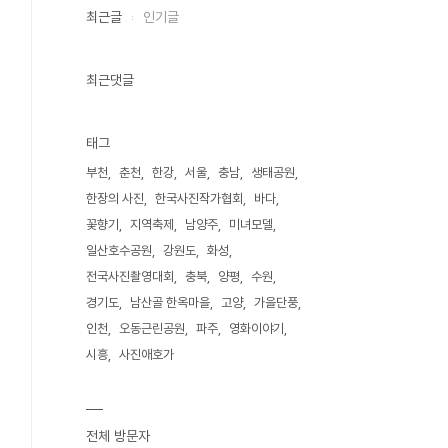
최근글
인기글
최근댓글
태그
부천
춘천
한강
서울
충남
생태공원
한장의 사진
한국사진작가협회
바다
꽃향기
지역축제
남양주
미녀모델
일산호수공원
강원도
화성
전국사진촬영대회
충북
양평
수원
경기도
남산골 한옥마을
고양
가을단풍
인천
오동근린공원
파주
영화이야기
시흥
사진애호가
전체 방문자