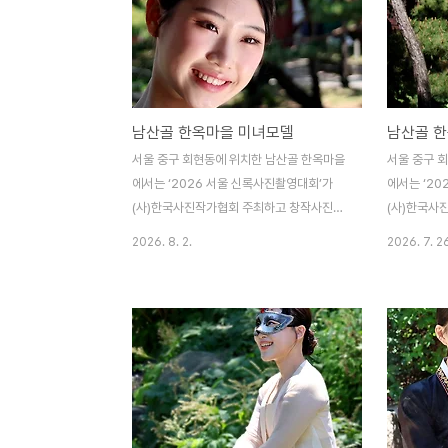
남산골 한옥마을 미녀모델
남산골 
서울 중구 회현동에 위치한 남산골 한옥마을
서울 중구 
에서는 ‘2026 서울 신록사진촬영대회’가
에서는 ‘2
(사)한국사진작가협회 주최하고 창작사진분
(사)한국사
과위원회 주관으로 전국의 수많은 사진애호
과위원회 주
2026. 8. 2.
2026. 7. 2
가들이 참여한 가운데 우아하고 아름다운 미
가들이 참여
녀모델의 멋진 포즈를 연출하였다. (사)한국
녀모델의 멋
사진작가협회 각 지부 및 지회 또는 각 분과
사진작가협회 
에서는 매년 다양한 전국사진촬영대회를 개
에서는 매년
최하고 있으며, 지역축제와 더불어 아름다운
최하고 있으
미녀모델들을 초빙하여 개최하는 사진촬영대
미녀모델들을
회가 대부분이다.
회가 대부분