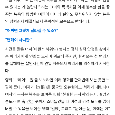
수 있다는 게 놀랍다
.”
라는 그녀의 독백처럼 이제 행복한 삶을 꿈
꾸는 뉴욕의 평범한 여인이 아니라 살인도 무서워하지 않는 뉴욕
의 성범죄자 해결사로서 폭력적인 모습으로 변해간다
.
“어쩌면 그렇게 달라질 수 있소?”
“변해야 사니깐.”
사건을 맡은 머서
(
테렌스 하워드
)
형사는 점차 심적 안정을 찾아가
는 에리카에게 연민을 느끼며 위로해 주지만
,
한편으론 성 범죄자
를 살해하는 살인사건이 연일 계속되자 에리카를 의심하기 시작한
다
.
영화
‘
브레이브 원
’
을 보노라면 여러 영화를 한꺼번에 보는 듯한 느
낌이 든다
.
여자가 한
(
恨
)
을 품으면 오뉴월에도 서리가 내린다며
여자의 무서운 복수를 보여준 영화
‘
친절한 금자씨
’
라든지
,
절망과
분노가 뼈 속 깊은 곳까지 스며들었을 때 이성과 감성 모두를 잃어
버릴 수 있음을 보여준 영화
‘
밀양
’,
그리고
“
눈에는 눈
,
이에는 이
”