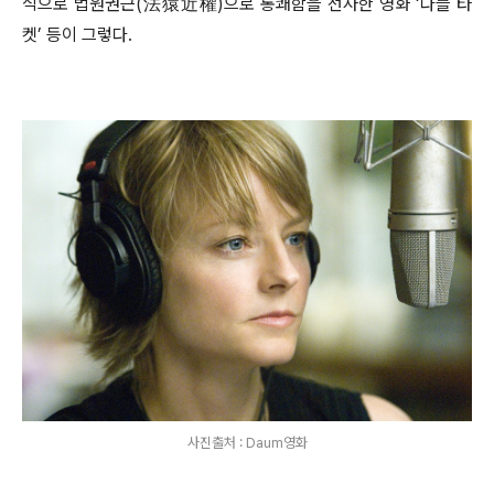
식으로 법원권근
(
法猿近權
)
으로 통쾌함을 선사한 영화
‘
다블 타
켓
’
등이 그렇다
.
사진출처 : Daum영화