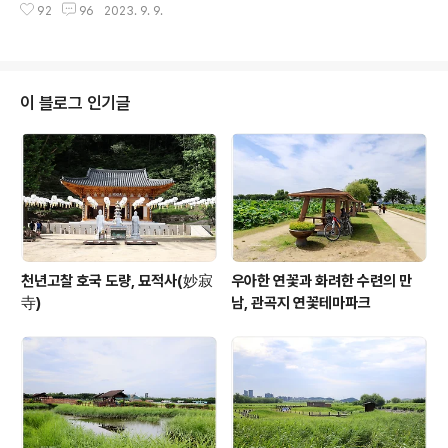
서 순진하기 때문에 서른 살이 넘기까지 키스 한번 못해 본
92
96
2023. 9. 9.
라는 소재를 적절히 가미한 영화로 러닝 타임 105분 내내
대학 영문학 강사 숫총각과의 달콤하지..
긴장감을 안겨주는 영화라 할 수 있다. 랜드락 퍼시픽 은행
의 보안시스템 담당이사 잭 스탠필드(해리슨 포드)는 그의
부인 베스(버지니아 매드슨)와 두 아이들과 행복한 하루하
루를 살아가는 어느 날, 그에게 컴퓨터 도박 빚을 갚으라며
이 블로그 인기글
나타난 빌 콕스(폴 베타니)의 출현에 당황해 하며 자신의
정보가 해킹 당했음을 직감하고 신용정보를 확인한다. 하
지만 그것은 시작에 불과한 것이었으며, 빌 콕스는 은행 시
스템의 해킹을 통해 일확천금을 노리기 위해 잭과 그의 가
족을 그동안 계속해서 감시해 ..
천년고찰 호국 도량, 묘적사(妙寂
우아한 연꽃과 화려한 수련의 만
寺)
남, 관곡지 연꽃테마파크