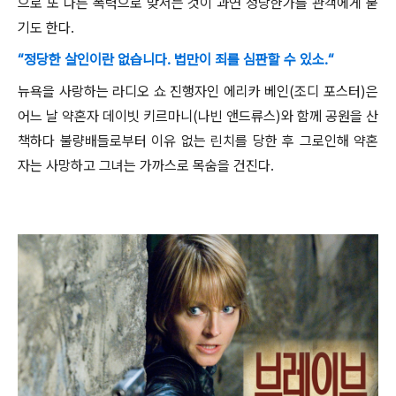
으로 또 다른 폭력으로 맞서는 것이 과연 정당한가를 관객에게 묻
기도 한다
.
“정당한 살인이란 없습니다. 법만이 죄를 심판할 수 있소.“
뉴욕을 사랑하는 라디오 쇼 진행자인 에리카 베인
(
조디 포스터
)
은
어느 날 약혼자 데이빗 키르마니
(
나빈 앤드류스
)
와 함께 공원을 산
책하다 불량배들로부터 이유 없는 린치를 당한 후 그로인해 약혼
자는 사망하고 그녀는 가까스로 목숨을 건진다
.