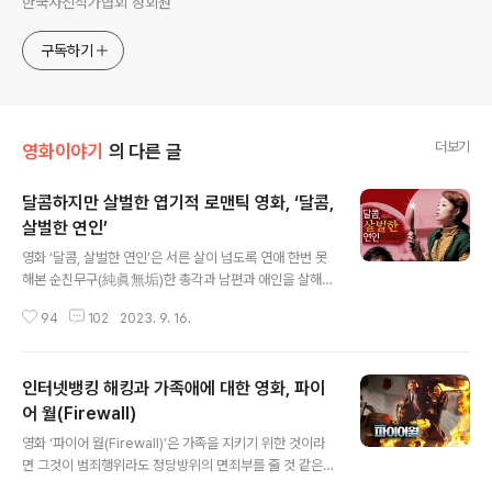
한국사진작가협회 정회원
구독하기
더보기
영화이야기
의 다른 글
달콤하지만 살벌한 엽기적 로맨틱 영화, ‘달콤,
살벌한 연인’
글 내용
영화 ‘달콤, 살벌한 연인’은 서른 살이 넘도록 연애 한번 못
해본 순진무구(純眞無垢)한 총각과 남편과 애인을 살해하
는 등 파란만장한 인생을 살아온 여인과의 달콤하지만 무
94
102
2023. 9. 16.
시무시한 엽기적 로맨틱 영화라 할 수 있다. 영화 ‘달콤, 살
벌한 연인’은 로맨틱 영화의 정석을 보여주는 보편적 로맨
틱 코믹영화이기는 하지만 우리 주변에서 흔히 볼 수 있는
인터넷뱅킹 해킹과 가족애에 대한 영화, 파이
평범한 남녀간의 사랑이야기는 아닌 것 같다. 얼마 전 자신
의 갓난아이를 2명이나 살해하고 자신의 아파트 냉장고에
어 월(Firewall)
글 내용
보관하고 있던 비정한 엄마에 대한 끔찍한 영아살인 뉴스
영화 ‘파이어 월(Firewall)’은 가족을 지키기 위한 것이라
를 접하기도 하였지만, 남편과 애인을 살해하고 자신의 김
면 그것이 범죄행위라도 정당방위의 면죄부를 줄 것 같은
치 냉장고에 보관하고 있던 무시무시한 여인과 지식인이면
미국식 가족지상주의와 인터넷뱅킹 시대에 걸맞게 해킹이