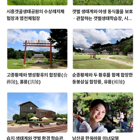
시흥갯골생태공원의 수상레저체
갯벌 생태계와 야생 동식물을 보호
험장과 염전체험장
ㆍ관찰하는 갯벌생태학습장, 시흥
갯골생태공원
고종황제와 명성황후의 합장릉(合
순종황제와 두 황후를 함께 합장한
葬陵), 홍릉(洪陵)
동봉삼실 합장릉, 유릉(裕陵)
습지 생태계와 갯벌 환경 학습관,
남산골 한옥마을 미녀모델