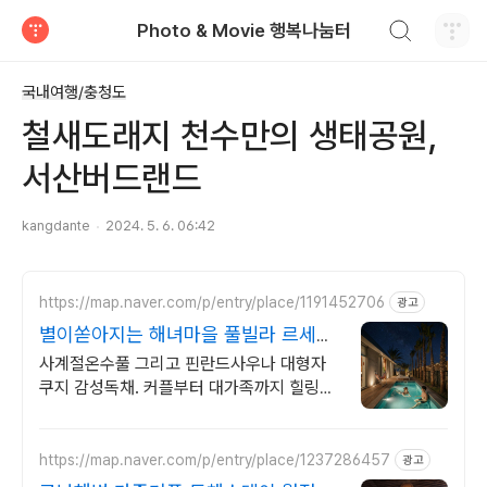
검색하기
Photo & Movie 행복나눔터
티스토리
국내여행/충청도
철새도래지 천수만의 생태공원,
서산버드랜드
kangdante
2024. 5. 6. 06:42
https://map.naver.com/p/entry/place/1191452706
광고
별이쏟아지는 해녀마을 풀빌라 르세라
핌도 다녀간 감성풀빌라
사계절온수풀 그리고 핀란드사우나 대형자
쿠지 감성독채. 커플부터 대가족까지 힐링숙
소 여행피로 녹이는 온수풀과 스파, 불멍.제
주해녀마을 돌담길 속에서느끼는 온전한휴
식
https://map.naver.com/p/entry/place/1237286457
광고