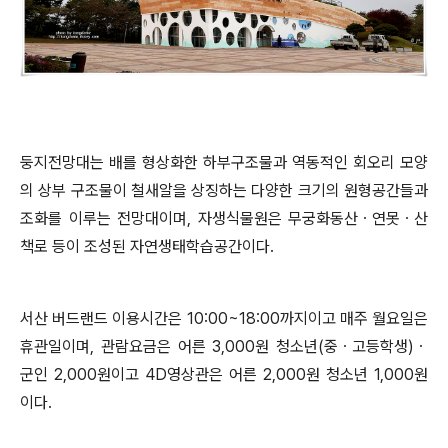
둥지전망대는 배를 형상화한 하부구조물과 역동적인 회오리 모양
의 상부 구조물이 철새알을 상징하는 다양한 크기의 원형공간들과
조화를 이루는 전망대이며
,
자생식물원은 무궁화동산
ㆍ
연못
ㆍ
산
책로 등이 조성된 자연생태학습공간이다
.
서산 버드랜드 이용시간은
10:00~18:00
까지이고 매주 월요일은
휴관일이며
,
관람요금은 어른
3,000
원 청소년
(
중
ㆍ
고등학생
)
ㆍ
군인
2,000
원이고
4D
영상관은 어른
2,000
원 청소년
1,000
원
이다
.