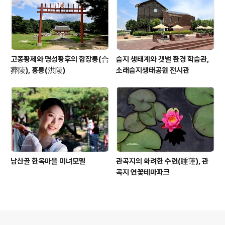
고종황제와 명성황후의 합장릉(合
습지 생태계와 갯벌 환경 학습관,
葬陵), 홍릉(洪陵)
소래습지생태공원 전시관
남산골 한옥마을 미녀모델
관곡지의 화려한 수련(睡蓮), 관
곡지 연꽃테마파크