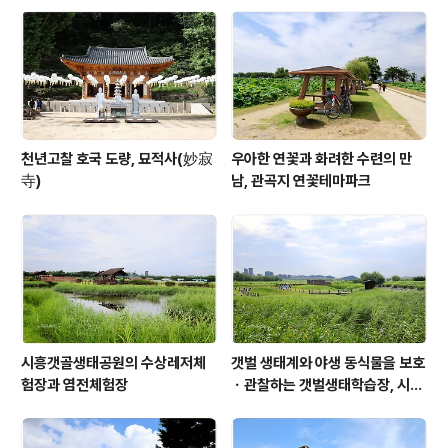
동아시아의 찬란한 백제 문화를 대표하는 상징물이라고 할
수 있으며 국보 제84호이다 삼존상은 현재를 의미하는 여
래불상을 중심으로 왼쪽의 보살상과 오른쪽의 반가사유상
은 각각 과거와 미래를 상징한다고 하며, 햇빛의 방향과 바
라보는 ..
천년고찰 호국 도량, 묘적사(妙寂
우아한 연꽃과 화려한 수련의 만
寺)
남, 관곡지 연꽃테마파크
시흥갯골생태공원의 수상레저체
갯벌 생태계와 야생 동식물을 보호
험장과 염전체험장
ㆍ관찰하는 갯벌생태학습장, 시흥
갯골생태공원