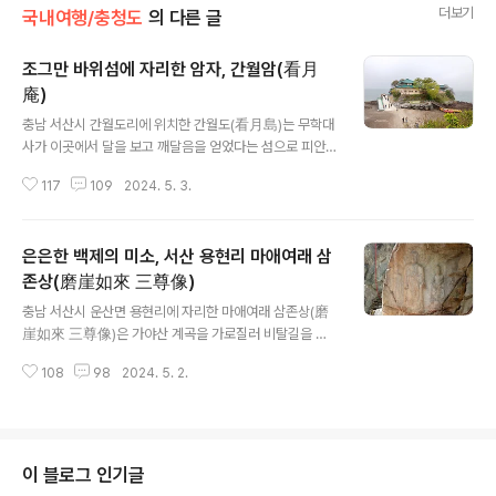
더보기
국내여행/충청도
의 다른 글
조그만 바위섬에 자리한 암자, 간월암(看月
庵)
글 내용
충남 서산시 간월도리에 위치한 간월도(看月島)는 무학대
사가 이곳에서 달을 보고 깨달음을 얻었다는 섬으로 피안
도(彼岸島)라고도 불렸으며, 1980년대 말에 천수만 간척
117
109
2024. 5. 3.
사업으로 인해 간월도 인근에 간척지가 생겨 뭍과 연결되
었다. 간월도는 이제 뭍이 되었지만 간월암(看月庵)은 하
루에 두 번 만조(滿潮) 때 섬이 되고 간조(干潮) 때는 뭍이
은은한 백제의 미소, 서산 용현리 마애여래 삼
되는 조그만 바위섬에 자리한 암자이며, 삼국시대 당시에
는 피안암(彼岸庵)ㆍ피안사(彼岸寺)라 불렸다고 한
존상(磨崖如來 三尊像)
글 내용
다. 피안암(彼岸庵)은 무학대사(無學大師)가 이곳에서
충남 서산시 운산면 용현리에 자리한 마애여래 삼존상(磨
수도하던 중 달을 보고 홀연히 도를 깨우쳤다 하여 현재의
崖如來 三尊像)은 가야산 계곡을 가로질러 비탈길을 타
이름인 간월암(看月庵)이 되었다고 전해지며, 무학대사의
고 올라가면 커다란 자연 층암암벽에 새겨진 마애불이
득도처였다는 것을 뒷받침하는 것은 대사가 태어난 곳이
108
98
2024. 5. 2.
다. 마애여래 삼존상은 은은한 미소를 드러내는 여래불상
간월암에서 멀지 않은 서산시 인지면 모월리이기 때문이..
을 중심으로 왼쪽의 보살상과 오른쪽의 반가사유상으로 구
성되어 있으며 보면 볼수록 마음이 편안해 지는 불상이
다. 마애불 삼존상은 반가상이 조각된 이례적인 불상으로
법화경에 나오는 석가와 미륵, 제화갈라보살을 표현한 것
이 블로그 인기글
으로 추정된다고 하며, ‘백제의 미소’를 보여주는 불상으로