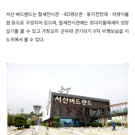
서산 버드랜드는 철새전시관
ㆍ
4D
영상관
ㆍ
둥지전망대
ㆍ
자생식물
원 등으로 구성되어 있으며
,
철새전시관에는 장다리물떼새의 성장
일기를 볼 수 있고 가창오리 군무와 큰기러기
V
자 비행모습을 지
도위에서 볼 수 있다
.