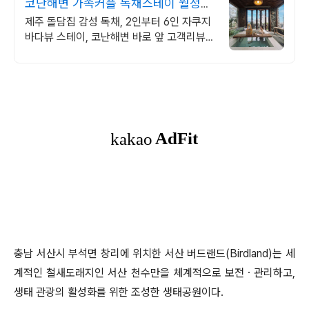
코난해변 가족커플 독채스테이 월정리
근처 감성 독채 2채
제주 돌담집 감성 독채, 2인부터 6인 자쿠지
바다뷰 스테이, 코난해변 바로 앞 고객리뷰
283개 검증된 숙소, 자쿠지 무료, 바다뷰 독
채, 연박할인
충남 서산시 부석면 창리에 위치한 서산 버드랜드
(Birdland)
는 세
계적인 철새도래지인 서산 천수만을 체계적으로 보전
ㆍ
관리하고
,
생태 관광의 활성화를 위한 조성한 생태공원이다
.