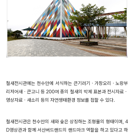
철새전시관에는 천수만에 서식하는 큰기러기
ㆍ
가창오리
ㆍ
노랑부
리저어새
ㆍ
큰고니 등
200
여 종의 철새의 박제 표본과 전시자료
ㆍ
영상자료
ㆍ
새소리 등의 자연생태환경 정보를 접할 수 있다
.
철새전시관은 천수만의 새와 숲은 상징하는 조형물의 형태이며
, 4
D
영상관과 함께 서산버드랜드의 랜드마크 역할을 하고 있다고 하