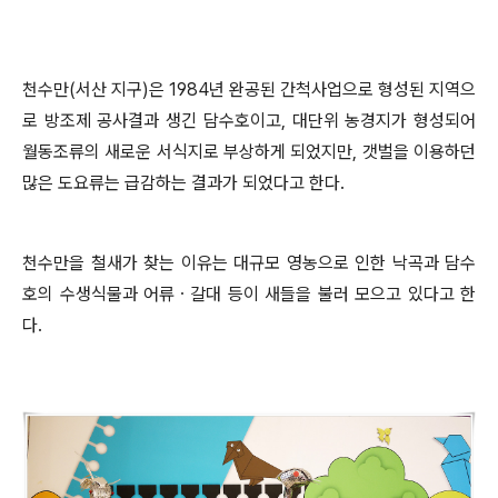
천수만
(
서산 지구
)
은
1984
년 완공된 간척사업으로 형성된 지역으
로 방조제 공사결과 생긴 담수호이고
,
대단위 농경지가 형성되어
월동조류의 새로운 서식지로 부상하게 되었지만
,
갯벌을 이용하던
많은 도요류는 급감하는 결과가 되었다고 한다
.
천수만을 철새가 찾는 이유는 대규모 영농으로 인한 낙곡과 담수
호의 수생식물과 어류
ㆍ
갈대 등이 새들을 불러 모으고 있다고 한
다
.