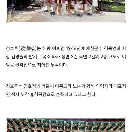
경호루
(
鏡湖樓
)
는 해방 이후인
1948
년에 제천군수 김득연과 서
장 김경술의 발기로 목조 와가 정면
3
칸 측면
2
칸의
2
층 규모로 이
익공 팔작집으로 지어진 누각이다
.
경호루는 영호정과 더불어 아름드리 노송과 함께 의림지의 대표적
인 정자 누각 휴식공간으로 손꼽히고 있다고 한다
.