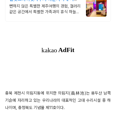
보다 더좋아요. 찐 리뷰
뻔하지 않은 특별한 제주여행의 경험, 갤러리
같은 공간에서 특별한 가족과의 휴식 하늘보
며 노천 자쿠지스파, 프리미엄 인테리어, 노
래방, 대형스크린, 넓은잔디정원
충북 제천시 의림지동에 위치한 의림지
(
義林池
)
는 용두산 남쪽
기슭에 자리하고 있는 우리나라의 대표적인 고대 수리시설 중 하
나이며
,
충청북도 기념물 제
11
호이다
.