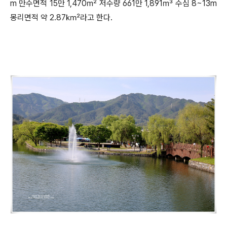
m
만수면적
15
만
1,470
㎡
저수량
661
만
1,891
㎥
수심
8~13m
몽리면적 약
2.87
㎢
라고 한다
.