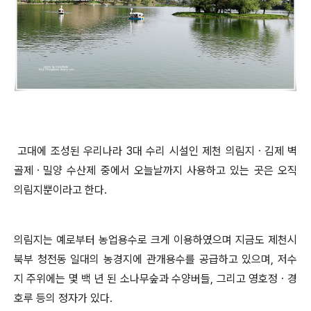
고대에 조성된 우리나라
3
대 수리 시설인 제천 의림지
ㆍ
김제 벽
골제
ㆍ
밀양 수산제 중에서 오늘날까지 사용하고 있는 곳은 오직
의림지뿐이라고 한다
.
의림지는 예로부터 농업용수로 크게 이용하였으며 지금도 제천시
북부 청전동 일대의 농경지에 관개용수를 공급하고 있으며
,
저수
지 주위에는 몇 백 년 된 소나무숲과 수양버들
,
그리고 영호정
ㆍ
경
호루 등의 정자가 있다
.