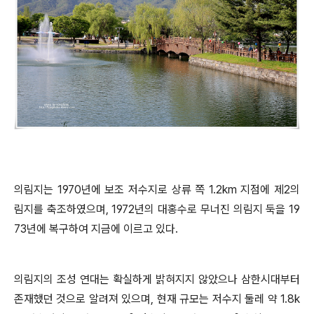
의림지는
1970
년에 보조 저수지로 상류 쪽
1.2km
지점에 제
2
의
림지를 축조하였으며
, 1972
년의 대홍수로 무너진 의림지 둑을
19
73
년에 복구하여 지금에 이르고 있다
.
의림지의 조성 연대는 확실하게 밝혀지지 않았으나 삼한시대부터
존재했던 것으로 알려져 있으며
,
현재 규모는 저수지 둘레 약
1.8k