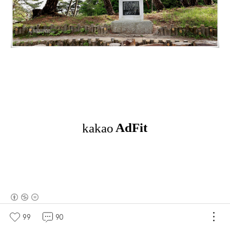
(새창열림)
99
90
로그 정보