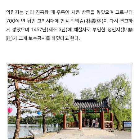
의림지는 신라 진흥왕 때 우륵이 처음 방죽을 쌓았으며 그로부터
700
여 년 뒤인 고려시대에 현감 박의림
(
朴義林
)
이 다시 견고하
게 쌓았으며
1457
년
(
세조
3
년
)
에 체찰사로 부임한 정인지
(
鄭麟
趾
)
가 크게 보수공사를 하였다고 한다
.