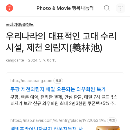
검색하기
Photo & Movie 행복나눔터
티스토리
국내여행/충청도
우리나라의 대표적인 고대 수리
시설, 제천 의림지(義林池)
kangdante
2024. 5. 9. 06:15
http://m.coupang.com
광고
쿠팡 제천의림지 매일 오픈되는 와우회원 특가
쿠팡, 빠른 예약, 편리한 결제, 안심 환불, 매일 7시 골드박스
최저가 보장 신규 와우회원 최대 2만3천원 쿠폰팩+5% 추가
적립 혜택! 여행도 이제 쿠팡에서!
https://map.naver.com/v5/entry/place/1922063498
광고
별빛프라이빗자쿠지 라운지독채 사진