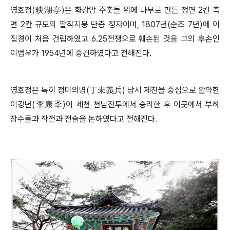
영호정
(
映湖亭
)
은 화강암 주춧돌 위에 나무로 만든 정면
2
칸 측
면
2
칸 규모의 팔작지붕 단층 정자이며
, 1807
년
(
순조
7
년
)
에 이
집경이 처음 건립하였고
6.25
전쟁으로 훼손된 것을 그의 후손인
이범우가
1954
년에 중건하였다고 전해진다
.
영호정은 특히 정미의병
(
丁未義兵
)
당시 제천을 중심으로 활약한
이강년
(
李康秊
)
이 제천 천남전투에서 승리한 후 이곳에서 부하
장수들과 작전과 전술을 논하였다고 전해진다
.