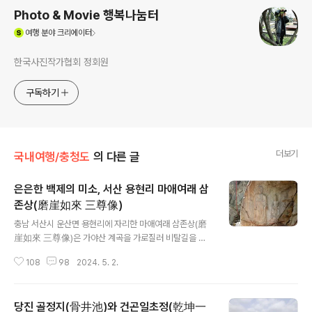
Photo & Movie 행복나눔터
(새창열림)
여행
분야 크리에이터
한국사진작가협회 정회원
구독하기
더보기
국내여행/충청도
의 다른 글
은은한 백제의 미소, 서산 용현리 마애여래 삼
존상(磨崖如來 三尊像)
글 내용
충남 서산시 운산면 용현리에 자리한 마애여래 삼존상(磨
崖如來 三尊像)은 가야산 계곡을 가로질러 비탈길을 타
고 올라가면 커다란 자연 층암암벽에 새겨진 마애불이
108
98
2024. 5. 2.
다. 마애여래 삼존상은 은은한 미소를 드러내는 여래불상
을 중심으로 왼쪽의 보살상과 오른쪽의 반가사유상으로 구
성되어 있으며 보면 볼수록 마음이 편안해 지는 불상이
당진 골정지(骨井池)와 건곤일초정(乾坤一
다. 마애불 삼존상은 반가상이 조각된 이례적인 불상으로