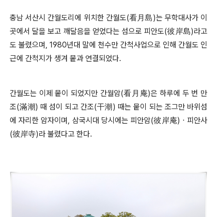
충남 서산시 간월도리에 위치한 간월도
(
看月島
)
는 무학대사가 이
곳에서 달을 보고 깨달음을 얻었다는 섬으로 피안도
(
彼岸島
)
라고
도 불렸으며
, 1980
년대 말에 천수만 간척사업으로 인해 간월도 인
근에 간척지가 생겨 뭍과 연결되었다
.
간월도는 이제 뭍이 되었지만 간월암
(
看月庵
)
은 하루에 두 번 만
조
(
滿潮
)
때 섬이 되고 간조
(
干潮
)
때는 뭍이 되는 조그만 바위섬
에 자리한 암자이며
,
삼국시대 당시에는 피안암
(
彼岸庵
)
ㆍ
피안사
(
彼岸寺
)
라 불렸다고 한다
.