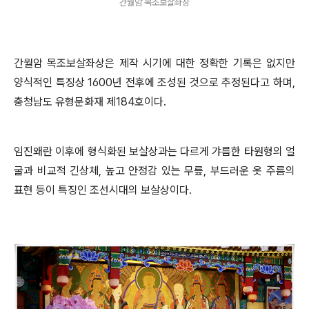
간월암 목조보살좌상
간월암 목조보살좌상은 제작 시기에 대한 정확한 기록은 없지만
양식적인 특징상
1600
년 전후에 조성된 것으로 추정된다고 하며
,
충청남도 유형문화재 제
184
호이다
.
임진왜란 이후에 형식화된 보살상과는 다르게 갸름한 타원형의 얼
굴과 비교적 긴상체
,
높고 안정감 있는 무릎
,
부드러운 옷 주름의
표현 등이 특징인 조선시대의 보살상이다
.