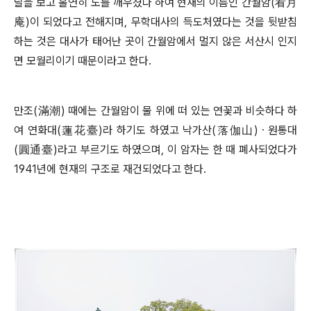
달을 보고 홀연히 도를 깨우쳤다 하여 현재의 이름인 간월암
(
看月
庵
)
이 되었다고 전해지며
,
무학대사의 득도처였다는 것을 뒷받침
하는 것은 대사가 태어난 곳이 간월암에서 멀지 않은 서산시 인지
면 모월리이기 때문이라고 한다
.
만조
(
滿潮
)
때에는 간월암이 물 위에 떠 있는 연꽃과 비슷하다 하
여 연화대
(
蓮花臺
)
라 하기도 하였고 낙가산
(
落伽山
)
ㆍ
원통대
(
圓通臺
)
라고 부르기도 하였으며
,
이 암자는 한 때 폐사되었다가
1941
년에 현재의 구조로 재건되었다고 한다
.