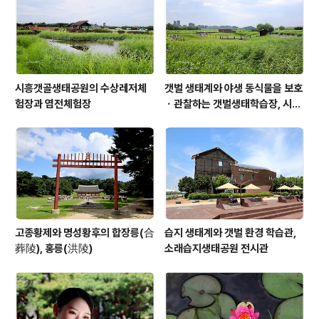
시흥갯골생태공원의 수상레저체
갯벌 생태계와 야생 동식물을 보호
험장과 염전체험장
ㆍ관찰하는 갯벌생태학습장, 시흥
갯골생태공원
고종황제와 명성황후의 합장릉(合
습지 생태계와 갯벌 환경 학습관,
葬陵), 홍릉(洪陵)
소래습지생태공원 전시관