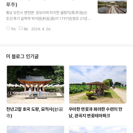
법화경에 나오는 석가와 미륵, 제화갈라보살을 표현한 것
草亭)
글 내용
으로 추정된다고 하며, ‘백제의 미소’를 보여주는 불상으로
충남 당진시 면천면 성상리에 위치한 골정지(骨井池)는
동아시아의 찬란한 백제 문화를 대표하는 상징물이라고 할
조선 후기 실학자 박지원(朴趾源)이 1797년(정조 21년)
수 있으며 국보 제84호이다 삼존상은 현재를 의미하는 여
에 면천군수로 부임하면서 만든 연못이라고 한다. 골정지
래불상을 중심으로 왼쪽의 보살상과 오른쪽의 반가사유상
96
86
2024. 4. 26.
는 연못 중앙에 자리한 건곤일초정(乾坤一草亭)와 함께
은 각각 과거와 미래를 상징한다고 하며, 햇빛의 방향과 바
봄에는 화사한 벚꽃이 연못 수변 데크길을 따라 흐드러지
라보는 ..
게 피고, 여름에는 아름다운 연꽃으로 유명한 곳이라고 한
다. 건곤일초정(乾坤一草亭)는 골정지 한 가운데에 자리
한 초가정자로, 박지원이 면천(沔川)의 주산인 몽산(蒙山)
이 블로그 인기글
을 본 후 산 밑에 샘이 솟아남을 뜻하는 산수몽(山水蒙) 괘
(卦)와 어울린다고 보아 1800년에 건곤일초정을 건립하
였다고 한다. 건곤일초정(乾坤一草亭)의 의미는 ‘하늘과
땅 사이의 초정’이란 뜻으로, 중국 당나라 때 두보(杜甫)의
시 구절에서 따왔다고 전해진다. 연..
천년고찰 호국 도량, 묘적사(妙寂
우아한 연꽃과 화려한 수련의 만
寺)
남, 관곡지 연꽃테마파크