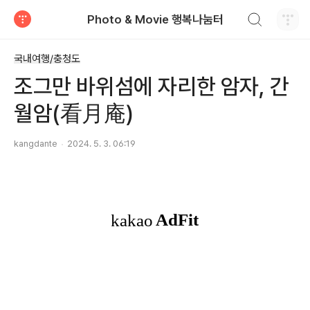
검색하기
Photo & Movie 행복나눔터
티스토리
국내여행/충청도
조그만 바위섬에 자리한 암자, 간
월암(看月庵)
kangdante
2024. 5. 3. 06:19