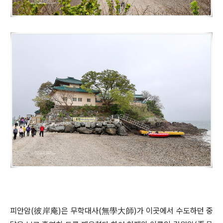
피안암
(
彼岸庵
)
은 무학대사
(
無學大師
)
가 이곳에서 수도하던 중